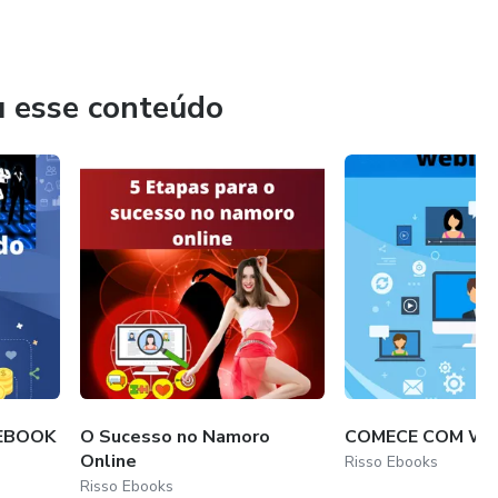
.
u esse conteúdo
EBOOK
O Sucesso no Namoro
COMECE COM WE
Online
Risso Ebooks
Risso Ebooks