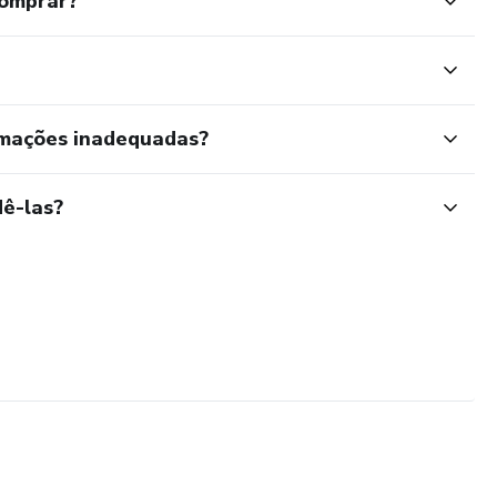
comprar?
rmações inadequadas?
ê-las?