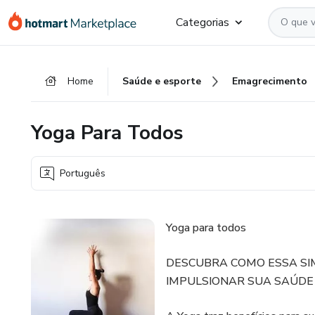
Ir
Ir
Ir
Categorias
para
para
para
o
o
o
conteúdo
pagamento
rodapé
Home
Saúde e esporte
Emagrecimento
principal
Yoga Para Todos
Português
Yoga para todos
DESCUBRA COMO ESSA SIM
IMPULSIONAR SUA SAÚDE 