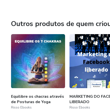
Volte sempre que quiseres estaremos aqui para servi-los
Atenciosamente RISSO EBOOKS
Outros produtos de quem crio
Equilibre os chacras através
MARKETING DO FAC
de Posturas de Yoga
LIBERADO
Risso Ebooks
Risso Ebooks