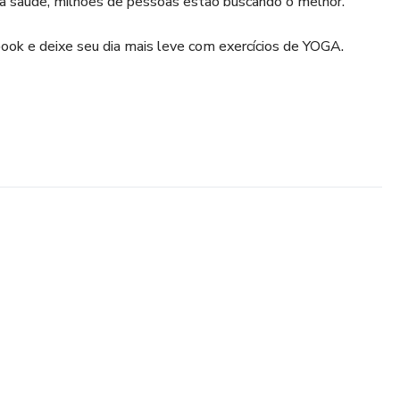
ua saúde, milhões de pessoas estão buscando o melhor.
ok e deixe seu dia mais leve com exercícios de YOGA.