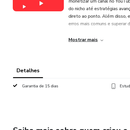
monetizar um canal no YouTu
do nicho até estratégias avan
direto ao ponto. Além disso, 
erros mais comuns e superar d
O que você vai aprender:
Mostrar mais
Como escolher o nicho ideal e 
Técnicas para criar conteúdos 
Detalhes
Estratégias para crescer rapi
Garantia de 15 dias
Estud
Como monetizar seu canal e tr
Dicas para lidar com concorrên
Por que fazer este curso? Co