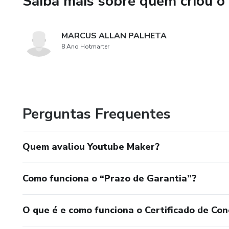
Saiba mais sobre quem criou o
práticas para ajudá-lo a evitar
criadores iniciantes ou para q
reais.
MARCUS ALLAN PALHETA
8 Ano Hotmarter
Prepare-se para dominar o Yo
YouTube não é sorte, é estrat
Perguntas Frequentes
Quem avaliou Youtube Maker?
Como funciona o “Prazo de Garantia”?
O que é e como funciona o Certificado de Con