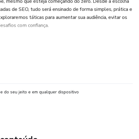
be, mesmo que esteja começando do zero. Desde a escolha
çadas de SEO, tudo será ensinado de forma simples, prática e
exploraremos táticas para aumentar sua audiência, evitar os
esafios com confiança.
planejar seu canal de forma estratégica.
atrativos, roteiros eficazes e thumbnails chamativas.
damente no YouTube e conquistar inscritos.
e do seu jeito e em qualquer dispositivo
ansformar visualizações em dinheiro.
cia, críticas e regras do YouTube sem perder o foco.
m anos de experiência no YouTube, reunimos as melhores