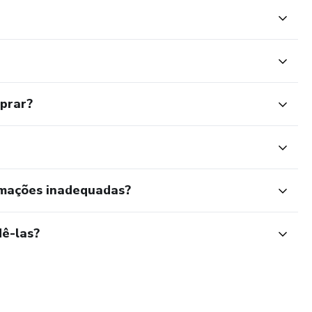
mprar?
rmações inadequadas?
ê-las?