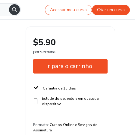
Acessar meu curso
Criar um curso
$5.90
por semana
Ir para o carrinho
Garantia de 15 dias
Estude do seu jeito e em qualquer
dispositivo
Formato
:
Cursos Online e Serviços de
Assinatura