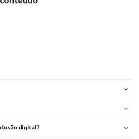
 conteúdo
 erros e acelerar seu progresso. Este curso é ideal para
uem deseja profissionalizar seu canal e alcançar resultados
uTube e construir um canal de sucesso! O sucesso no
égia. Venha aprender conosco!
clusão digital?