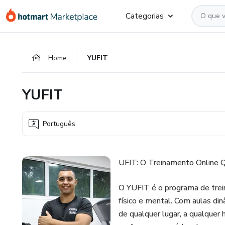
Ir
Ir
Ir
Categorias
para
para
para
o
o
o
conteúdo
pagamento
rodapé
Home
YUFIT
principal
YUFIT
Português
UFIT: O Treinamento Online 
O YUFIT é o programa de trei
físico e mental. Com aulas din
de qualquer lugar, a qualquer