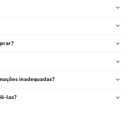
mprar?
rmações inadequadas?
ê-las?