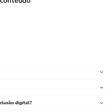
 conteúdo
, o YUFIT oferece os recursos ideais para te ajudar a atingir
, prática e divertida. Comece agora e descubra o seu
 com YUFIT – onde a jornada fitness se torna uma
clusão digital?