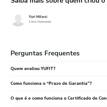
Saiba mais sobre quem criou o
Seja você iniciante ao avançado
seus objetivos de forma eficaz
Yuri Milesi
verdadeiro potencial!
3 Ano Hotmarter
Transforme seu corpo e mente
experiência única e acessível!
Perguntas Frequentes
Quem avaliou YUFIT?
Como funciona o “Prazo de Garantia”?
O que é e como funciona o Certificado de Con