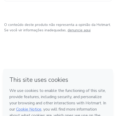
O conteúdo deste produto não representa a opinião da Hotmart.
Se você vir informações inadequadas,
denuncie aqui
em Amsterdam
em Madrid
em Bogotá
Feito com
❤
em Belo Horizonte
na Cidade do México
Conheça a Hotmart