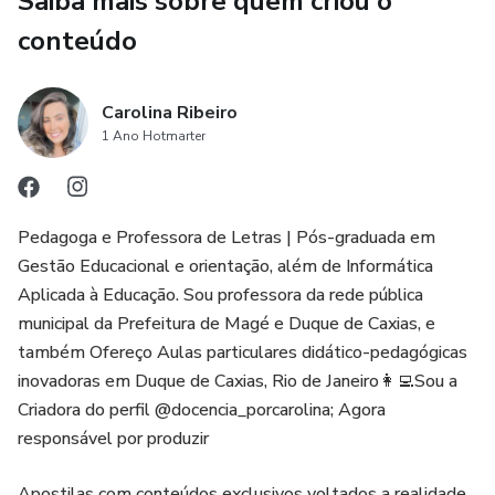
Saiba mais sobre quem criou o
que aumentam a complexidade de forma orgânica,
respeitando o ritmo de cada criança. Isso é fundamental
conteúdo
para fortalecer a coordenação motora fina sem que a
criança perceba que está treinando, além de criar segurança
Carolina Ribeiro
na construção do traçado, promovendo a autonomia e a
1 Ano Hotmarter
prontidão para a escrita.
Recomendamos a plastificação dos cartões para
transformá-los em recursos reutilizáveis para sempre. As
Pedagoga e Professora de Letras | Pós-graduada em
crianças podem usar canetas de lousa branca (marcador),
Gestão Educacional e orientação, além de Informática
giz líquido e, o nosso favorito, massinha de modelar para
Aplicada à Educação. Sou professora da rede pública
preencher os caminhos. Errou? Apaga e recomeça! Isso
municipal da Prefeitura de Magé e Duque de Caxias, e
promove confiança e economiza papel.
também Ofereço Aulas particulares didático-pedagógicas
inovadoras em Duque de Caxias, Rio de Janeiro👩‍💻Sou a
Sabe quanto custa uma única xícara de café gourmet?
Criadora do perfil @docencia_porcarolina; Agora
Provavelmente mais do que o investimento que você fará
responsável por produzir
hoje no futuro pedagógico de seus alunos ou filhos. Este
material completo está disponível hoje por apenas R$
Apostilas com conteúdos exclusivos voltados a realidade