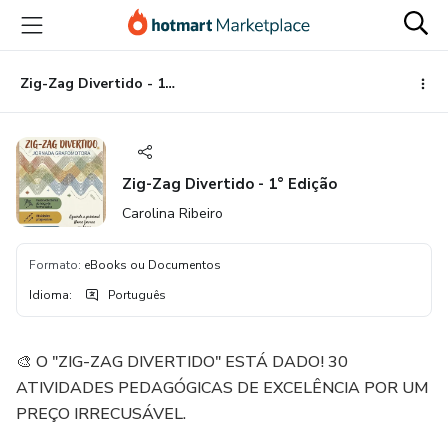
Ir
Ir
Ir
para
para
para
o
o
o
conteúdo
pagamento
rodapé
Zig-Zag Divertido - 1° Edição
principal
Zig-Zag Divertido - 1° Edição
Carolina Ribeiro
Formato
:
eBooks ou Documentos
Idioma
:
Português
🎨 O "ZIG-ZAG DIVERTIDO" ESTÁ DADO! 30
ATIVIDADES PEDAGÓGICAS DE EXCELÊNCIA POR UM
PREÇO IRRECUSÁVEL.