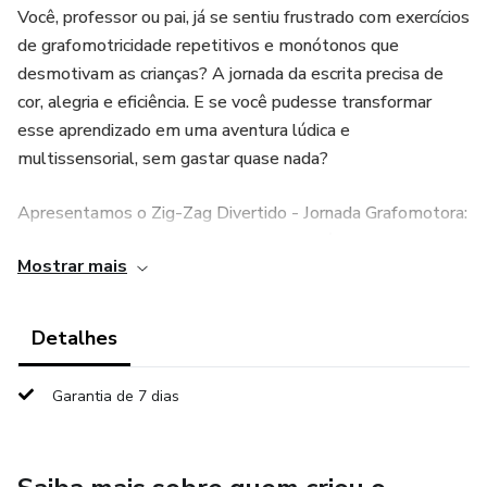
Você, professor ou pai, já se sentiu frustrado com exercícios
de grafomotricidade repetitivos e monótonos que
desmotivam as crianças? A jornada da escrita precisa de
cor, alegria e eficiência. E se você pudesse transformar
esse aprendizado em uma aventura lúdica e
multissensorial, sem gastar quase nada?
Apresentamos o Zig-Zag Divertido - Jornada Grafomotora:
Primeira Edição! Mais que uma apostila, é uma verdadeira
Mostrar mais
coleção pedagógica progressiva com 30 cards de
atividades exclusivas. Esqueça os materiais simples. Aqui
você leva uma jornada completa com 30 desafios de traço
Detalhes
e coordenação fina.
Garantia de 7 dias
Esta edição traz 30 desenhos lindos com temas que as
crianças amam: animais, transportes e elementos do
cotidiano. Cada card possui traçados variados e intencionais,