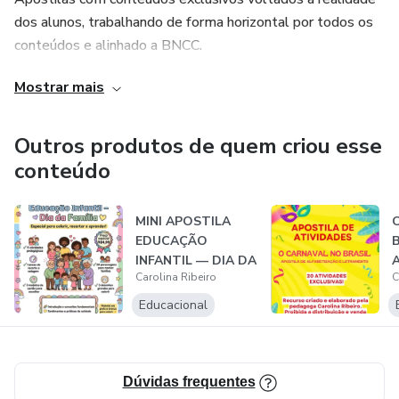
10,00. É menos de R$ 0,34 por atividade!
dos alunos, trabalhando de forma horizontal por todos os
conteúdos e alinhado a BNCC.
Esta oferta de lançamento é por tempo limitadíssimo!
Estamos focados em validar este material antes de
Mostrar mais
Por um ensino democrático, feminista e popular.
ajustarmos o preço para o valor justo. Não perca esta
chance de ter um material de excelência por um preço
Outros produtos de quem criou esse
irrecusável. Clique aqui agora e garanta o seu Zig-Zag!
conteúdo
MINI APOSTILA
EDUCAÇÃO
B
INFANTIL — DIA DA
A
Carolina Ribeiro
C
FAMÍLIA
l
Educacional
Dúvidas frequentes