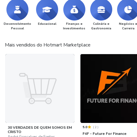
Desenvolvimento
Educacional
Finanças e
Culinária e
Negócios 
Pessoal
Investimentos
Gastronomia
Carreira
Mais vendidos do Hotmart Marketplace
5.0
(
2
)
30 VERDADES DE QUEM SOMOS EM
CRISTO
F4F - Future For Finance
André Gonçalves de Freitas