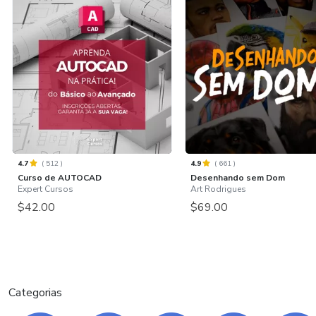
4.7
(
512
)
4.9
(
661
)
Curso de AUTOCAD
Desenhando sem Dom
Expert Cursos
Art Rodrigues
$42.00
$69.00
Categorias