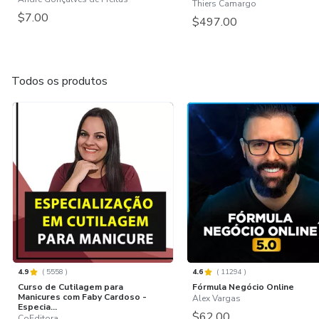
Thiers Camargo
$7.00
$497.00
Todos os produtos
4.9
(
5558
)
4.6
(
11294
)
Curso de Cutilagem para
Fórmula Negócio Online
Manicures com Faby Cardoso -
Alex Vargas
Especia...
$62.00
CoEditora