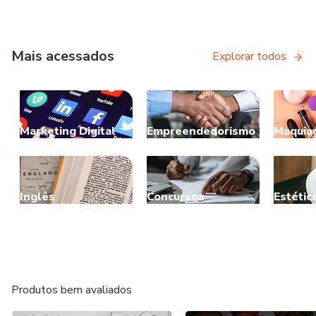
Mais acessados
Explorar todos
Marketing Digital
Empreendedorismo
Maquia
Inglês
Concursos
Estétic
Produtos bem avaliados