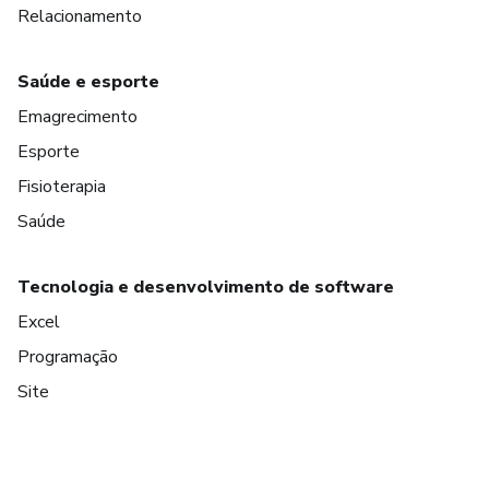
Relacionamento
Saúde e esporte
Emagrecimento
Esporte
Fisioterapia
Saúde
Tecnologia e desenvolvimento de software
Excel
Programação
Site
em Bogotá
em Amsterdam
em Madrid