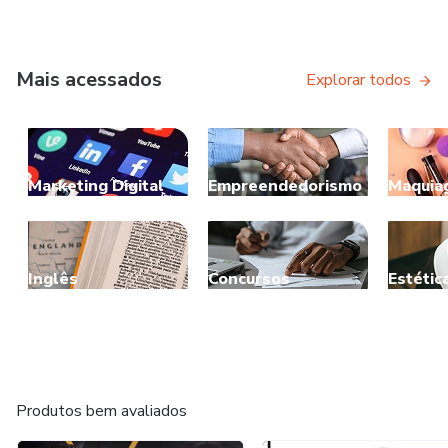
Mais acessados
Explorar todos
Marketing Digital
Empreendedorismo
Maquia
Inglês
Concursos
Estétic
Produtos bem avaliados