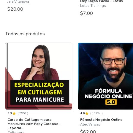
Depilação Facial - Lotus
Jefe Vilanova
Lotus Trainings
$20.00
$7.00
Todos os produtos
4.9
(
5558
)
4.6
(
11294
)
Curso de Cutilagem para
Fórmula Negócio Online
Manicures com Faby Cardoso -
Alex Vargas
Especia...
$62.00
CoEditora