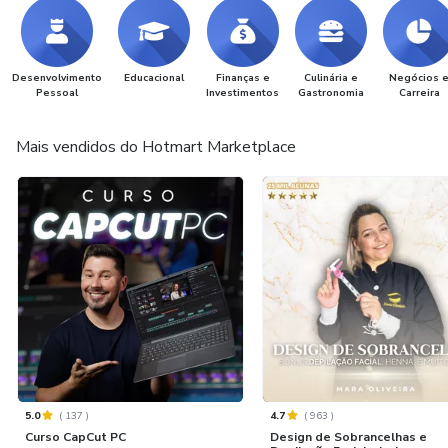
Desenvolvimento
Educacional
Finanças e
Culinária e
Negócios 
Pessoal
Investimentos
Gastronomia
Carreira
Mais vendidos do Hotmart Marketplace
5.0
(
137
)
4.7
(
963
)
Curso CapCut PC
Design de Sobrancelhas e