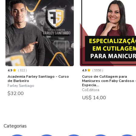
4.9
(
322
)
4.9
(
5558
)
Academia Farley Santiago - Curso
Curso de Cutilagem para
de Barbeiro
Manicures com Faby Cardoso 
Especia...
Farley Santiago
CoEditora
$32.00
US$ 14,00
Categorias