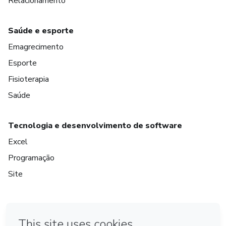
Relacionamento
Saúde e esporte
Emagrecimento
Esporte
Fisioterapia
Saúde
Tecnologia e desenvolvimento de software
Excel
Programação
Site
em Bogotá
em Amsterdam
em Madrid
na Cidade do México