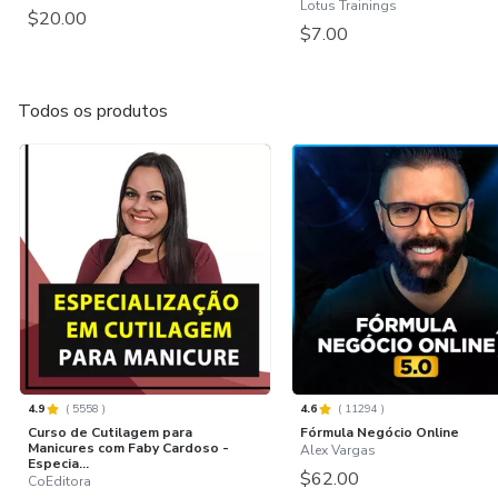
Lotus Trainings
$20.00
$7.00
Todos os produtos
4.9
(
5558
)
4.6
(
11294
)
Curso de Cutilagem para
Fórmula Negócio Online
Manicures com Faby Cardoso -
Alex Vargas
Especia...
$62.00
CoEditora