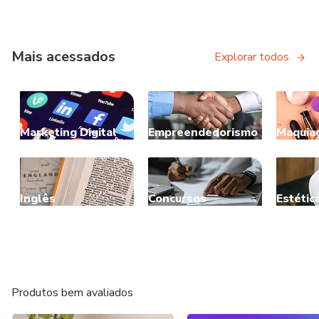
Mais acessados
Explorar todos
Marketing Digital
Empreendedorismo
Maquia
Inglês
Concursos
Estétic
Produtos bem avaliados