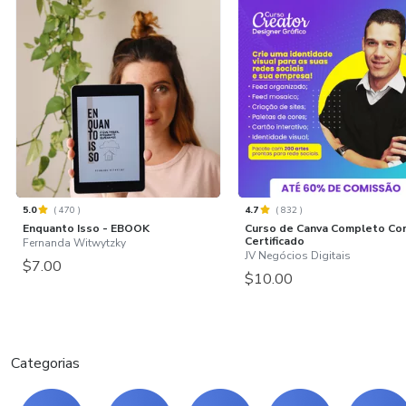
5.0
(
470
)
4.7
(
832
)
Enquanto Isso - EBOOK
Curso de Canva Completo Co
Certificado
Fernanda Witwytzky
JV Negócios Digitais
$7.00
$10.00
Categorias