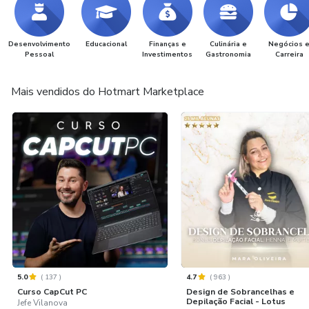
Desenvolvimento
Educacional
Finanças e
Culinária e
Negócios 
Pessoal
Investimentos
Gastronomia
Carreira
Mais vendidos do Hotmart Marketplace
5.0
(
137
)
4.7
(
963
)
Curso CapCut PC
Design de Sobrancelhas e
Depilação Facial - Lotus
Jefe Vilanova