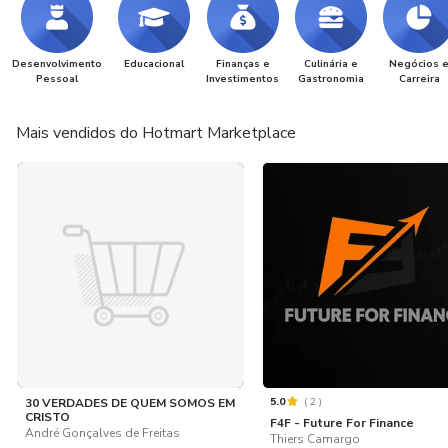
Desenvolvimento
Educacional
Finanças e
Culinária e
Negócios 
Pessoal
Investimentos
Gastronomia
Carreira
Mais vendidos do Hotmart Marketplace
5.0
(
2
)
30 VERDADES DE QUEM SOMOS EM
CRISTO
F4F - Future For Finance
André Gonçalves de Freitas
Thiers Camargo