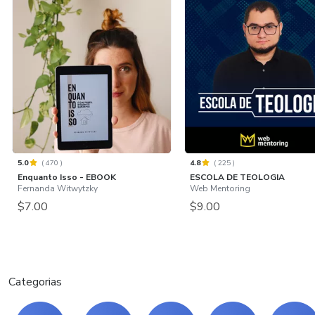
5.0
(
470
)
4.8
(
225
)
Enquanto Isso - EBOOK
ESCOLA DE TEOLOGIA
Fernanda Witwytzky
Web Mentoring
$7.00
$9.00
Categorias