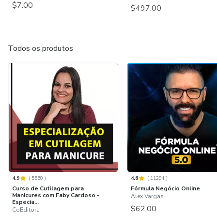
$7.00
$497.00
Todos os produtos
4.9
(
5558
)
4.6
(
11294
)
Curso de Cutilagem para
Fórmula Negócio Online
Manicures com Faby Cardoso -
Alex Vargas
Especia...
$62.00
CoEditora