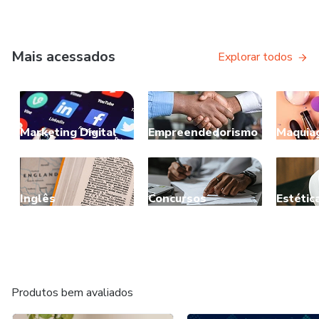
Mais acessados
Explorar todos
Marketing Digital
Empreendedorismo
Maquia
Inglês
Concursos
Estétic
Produtos bem avaliados