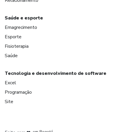
Relacionamento
Saúde e esporte
Emagrecimento
Esporte
Fisioterapia
Saúde
Tecnologia e desenvolvimento de software
Excel
Programação
Site
em Amsterdam
em Madrid
em Bogotá