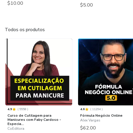
$10.00
$5.00
Todos os produtos
4.9
(
5558
)
4.6
(
11294
)
Curso de Cutilagem para
Fórmula Negócio Online
Manicures com Faby Cardoso -
Alex Vargas
Especia...
$62.00
CoEditora