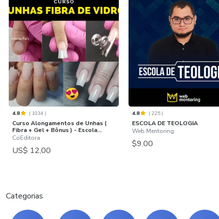
4.8
(
1034
)
4.8
(
225
)
Curso Alongamentos de Unhas (
ESCOLA DE TEOLOGIA
Fibra + Gel + Bônus ) - Escola...
Web Mentoring
CoEditora
$9.00
US$ 12,00
Categorias