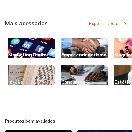
Mais acessados
Explorar todos
Marketing Digital
Empreendedorismo
Maquia
Inglês
Concursos
Estétic
Produtos bem avaliados