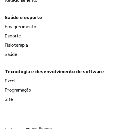
Relacionamento
Saúde e esporte
Emagrecimento
Esporte
Fisioterapia
Saúde
Tecnologia e desenvolvimento de software
Excel
Programação
Site
em Amsterdam
em Madrid
em Bogotá