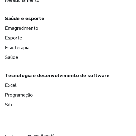
Relacionamento
Saúde e esporte
Emagrecimento
Esporte
Fisioterapia
Saúde
Tecnologia e desenvolvimento de software
Excel
Programação
Site
em Amsterdam
em Madrid
em Bogotá