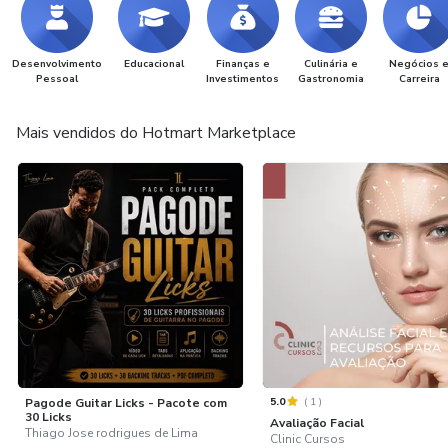
Desenvolvimento
Educacional
Finanças e
Culinária e
Negócios 
Pessoal
Investimentos
Gastronomia
Carreira
Mais vendidos do Hotmart Marketplace
5.0
(
1
)
Pagode Guitar Licks - Pacote com
30 Licks
Avaliação Facial
Thiago Jose rodrigues de Lima
Clinic Cursos