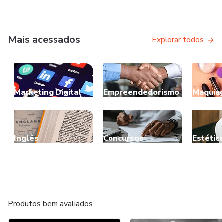
Mais acessados
Explorar todos
Marketing Digital
Empreendedorismo
Maquia
Inglês
Concursos
Estétic
Produtos bem avaliados