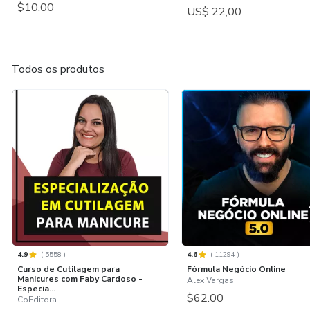
$10.00
US$ 22,00
Todos os produtos
4.9
(
5558
)
4.6
(
11294
)
Curso de Cutilagem para
Fórmula Negócio Online
Manicures com Faby Cardoso -
Alex Vargas
Especia...
$62.00
CoEditora