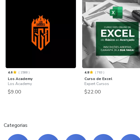
4.6
(
1588
)
4.8
(
763
)
Los Academy
Curso de Excel
Los Academy
Expert Cursos
$9.00
$22.00
Categorias