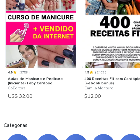
4.9
(
2758
)
4.5
(
2409
)
Aulas de Manicure e Pedicure
400 Receitas Fit com Cardápi
(Iniciante) Faby Cardoso
(+ebook bonus)
CoEditora
Camila Monteiro
US$ 32,00
$12.00
Categorias