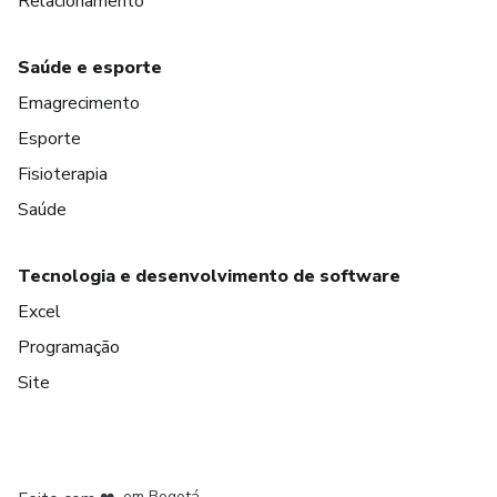
Relacionamento
Saúde e esporte
Emagrecimento
Esporte
Fisioterapia
Saúde
Tecnologia e desenvolvimento de software
Excel
Programação
Site
em Amsterdam
em Madrid
em Bogotá