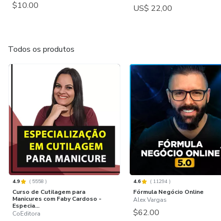
$10.00
US$ 22,00
Todos os produtos
4.9
(
5558
)
4.6
(
11294
)
Curso de Cutilagem para
Fórmula Negócio Online
Manicures com Faby Cardoso -
Alex Vargas
Especia...
$62.00
CoEditora