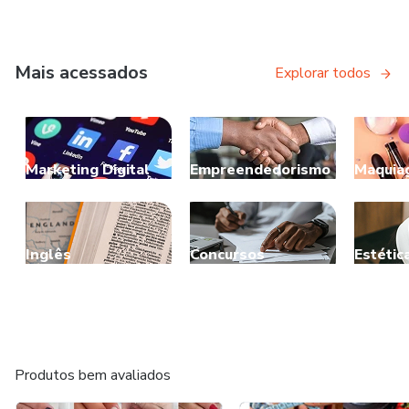
Mais acessados
Explorar todos
Marketing Digital
Empreendedorismo
Maquia
Inglês
Concursos
Estétic
Produtos bem avaliados