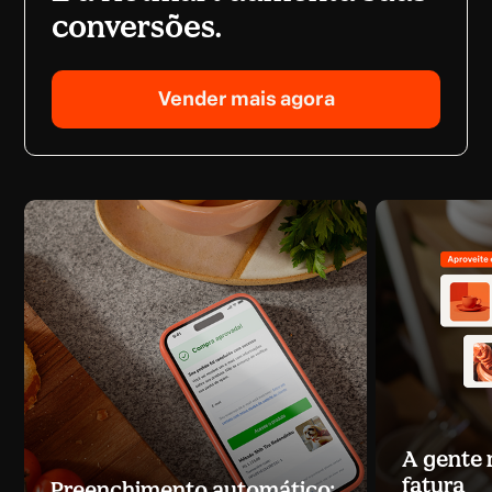
conversões.
Vender mais agora
A gente
fatura
Preenchimento automático: