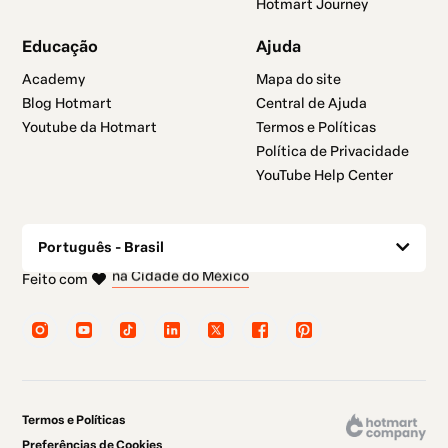
Hotmart Journey
Educação
Ajuda
Academy
Mapa do site
Blog Hotmart
Central de Ajuda
Youtube da Hotmart
Termos e Políticas
Política de Privacidade
YouTube Help Center
Português - Brasil
em Belo Horizonte
em Madrid
em Amsterdam
em Nova Iorque
Feito com
na Cidade do México
em Bogotá
Termos e Políticas
Preferências de Cookies