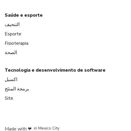
Saúde e esporte
التنحيف
Esporte
Fisioterapia
الصحة
Tecnologia e desenvolvimento de software
اكسيل
برمجة المنتَج
Site
in Bogota
in Amsterdam
in Madrid
in Mexico City
Made with
❤