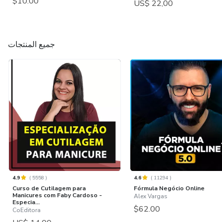
$10.00
US$ 22,00
جميع المنتجات
4.9
(
5558
)
4.6
(
11294
)
Curso de Cutilagem para
Fórmula Negócio Online
Manicures com Faby Cardoso -
Alex Vargas
Especia...
$62.00
CoEditora