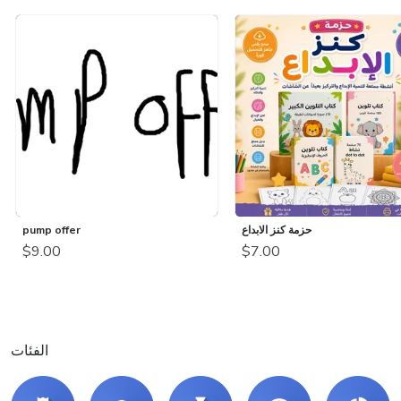
حزمة كنز الابداع
pump offer
$9.00
$7.00
الفئات