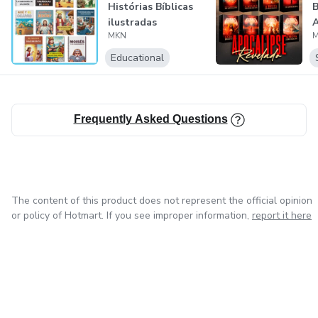
Histórias Bíblicas
B
ilustradas
A
MKN
+atividades para...
Educational
Frequently Asked Questions
The content of this product does not represent the official opinion
or policy of Hotmart. If you see improper information,
report it here