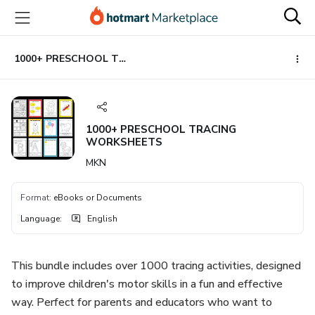
Go
Go
Go
to
to
to
the
payment
footer
main
1000+ PRESCHOOL TRACING WORKSHEETS
content
1000+ PRESCHOOL TRACING
WORKSHEETS
MKN
Format
:
eBooks or Documents
Language
:
English
This bundle includes over 1000 tracing activities, designed
to improve children's motor skills in a fun and effective
way. Perfect for parents and educators who want to