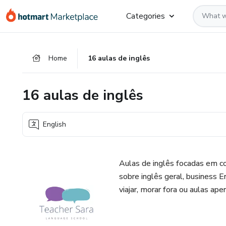
Go
Go
Go
Categories
to
to
to
the
payment
footer
main
Home
16 aulas de inglês
content
16 aulas de inglês
English
Aulas de inglês focadas em c
sobre inglês geral, business En
viajar, morar fora ou aulas ap