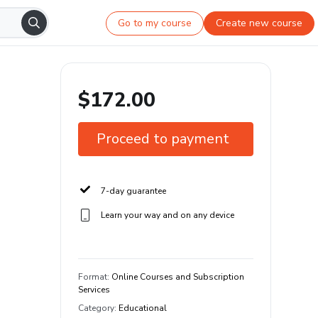
Go to my course
Create new course
$172.00
Proceed to payment
7-day guarantee
Learn your way and on any device
Format
:
Online Courses and Subscription
Services
Category
:
Educational