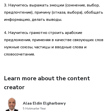
служат для сопоставления или противопоставления
3. Научитесь выражать эмоции (сомнение, выбор,
одного слова или предложения другому.
предпочтение), причину (отказа, выбора), обобщать
информацию, делать выводы.
Уступительные союзы используются в
сложноподчиненных предложениях с придаточными
4. Научитесь грамотно строить арабские
уступки и служат для выражения уступки, допущения
предложения, применяя в качестве связующих слов
чего-нибудь.
нужные союзы, частицы и вводные слова и
Урок 7. Вводные слова и словосочетания.
словосочетания.
С помощью вводных слов и словосочетаний, таких
как: "именно", "конкретно", "действительно", "к
Learn more about the content
счастью", "к сожалению" и др., можно выразить свое
отношение к высказываемой мысли.
creator
После обучения на курсе "Связь предложений - 2" Вы
Alaa Eldin Elgharbawy
выучите союзы цели, времени, следствия, а также
5 Hotmarter Year
противительные и уступительные союзы и будете