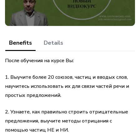
ЭТОГО.
Урок 3. Союзы времени: ДО/ПОСЛЕ; ДО ЭТОГО;
ПЕРЕД ТЕМ КАК/ ПОСЛЕ ТОГО КАК.
Урок 4. Союзы времени: КОГДА; В ТО ВРЕМЯ/ ПОКА.
Benefits
Details
Урок 5. Союзы времени: НЕ ПРОШЛО И…КАК; КАК
После обучения на курсе Вы:
ТОЛЬКО…КАК; КАК ТОЛЬКО.
1. Выучите более 20 союзов, частиц и вводых слов,
6-й урок посвящен противительным и
научитесь использовать их для связи частей речи и
уступительным союзам: НО; ХОТЯ; НО ТОЛЬКО;
простых предложений.
НЕСМОТРЯ НА.
Противительные союзы соединяют между собой
2. Узнаете, как правильно строить отрицательные
однородные члены предложения и равноправные
предложения, выучите методы отрицания с
части в сложносочиненном предложении. Они
помощью частиц НЕ и НИ.
являются разновидностью сочинительных союзов, и