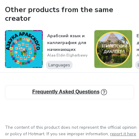
преподавателем арабского языка, репетитором,
Other products from the same
переводчиком, корректором переводов с русского на
creator
арабский языки.
Также являюсь автором и разработчиком онлайн-
Арабский язык и
каллиграфия для
платформы для изучения арабского языка «Академии
начинающих
Салям» и специализированных курсов арабского
Alaa Eldin Elgharbawy
A
(Arabic language)
языка онлайн:
Languages
1. Арабские идиомы
2. Фразовые глаголы
Frequently Asked Questions
3. Связь предложений
4. Ошибки исправляй
The content of this product does not represent the official opinion
or policy of Hotmart. If you see improper information,
report it here
5. Слушай.Понимай.Говори.