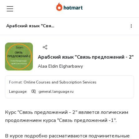
Go
Go
Go
to
to
to
the
payment
footer
main
Арабский язык "Связь предложений - 2"
content
Арабский язык "Связь предложений - 2"
Alaa Eldin Elgharbawy
Format
:
Online Courses and Subscription Services
Language
:
general.language.ru
Курс "Связь предложений - 2" является логическим
продолжением курса "Связь предложений -1".
В курсе подробно рассмативаются подчинительные