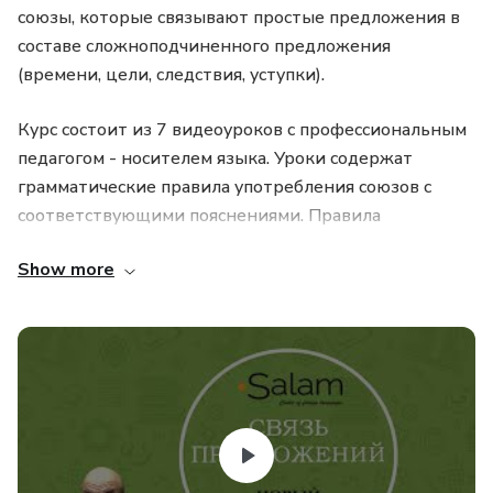
союзы, которые связывают простые предложения в
составе сложноподчиненного предложения
(времени, цели, следствия, уступки).
Курс состоит из 7 видеоуроков с профессиональным
педагогом - носителем языка. Уроки содержат
грамматические правила употребления союзов с
соответствующими пояснениями. Правила
сопровождаются многочисленными примерами
Show more
использования союзов в конкретных предложениях.
Темы первых пяти уроков:
Урок 1. Союзы цели: ДЛЯ ТОГО ЧТОБЫ; ЧТОБЫ;
ЧТОБЫ НЕ.
Урок 2. Союзы следствия: ПОЭТОМУ/ В СЛЕДСТВИЕ