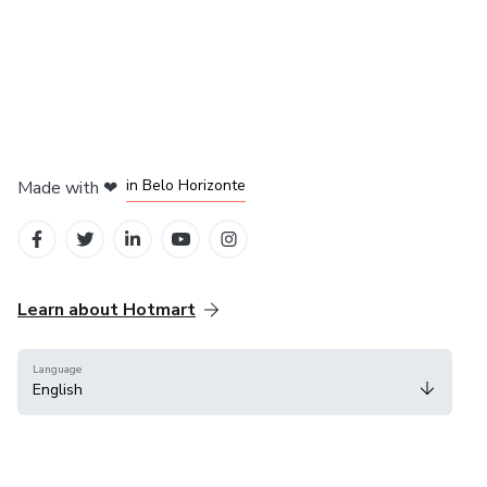
Опыт преподавания арабского языка в странах:
Египет, Казахстан, Саудовская Аравия, Украина.
in Mexico City
in Bogota
in Amsterdam
in Madrid
in Belo Horizonte
Made with
❤
Learn about Hotmart
Language
English