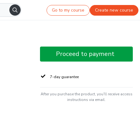
Go to my course
Create new course
Proceed to payment
7-day guarantee
After you purchase the product, you'll receive access
instructions via email.