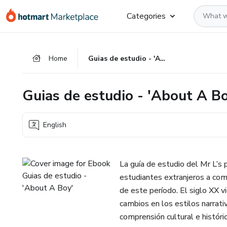
Go
Go
Go
Categories
to
to
to
the
payment
footer
main
Home
Guias de estudio - 'About A Boy'
content
Guias de estudio - 'About A Bo
English
La guía de estudio del Mr L’s 
estudiantes extranjeros a compr
de este período. El siglo XX v
cambios en los estilos narrati
comprensión cultural e históric