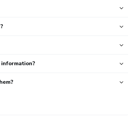
t?
e information?
them?