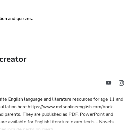
démicos extranjeros que interactúan con estos textos en un
ion and quizzes.
’s ayudan a los lectores extranjeros a comprender estos
oca, haciendo que la prosa del siglo XX sea más accesible y
creator
rite English language and literature resources for age 11 and
consultation here https://www.mrlsonlineenglish.com/book-
 and parents. They are published as PDF, PowerPoint and
 are available for English literature exam texts - Novels
 include packs on creati...