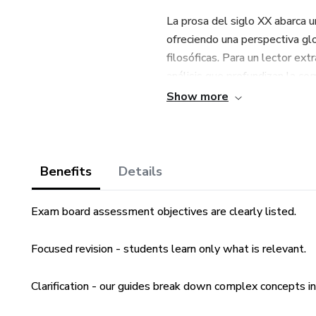
La prosa del siglo XX abarca 
ofreciendo una perspectiva glo
filosóficas. Para un lector ext
análisis que profundizan la c
especialmente si no están fami
Show more
específicos.
Los estilos lingüísticos de la
el surgimiento del modernism
Benefits
Details
narrativas experimentales, si
lectores cuyo primer idioma n
Exam board assessment objectives are clearly listed.
las guías de estudio del Mr L’s
matices del idioma inglés y las
Focused revision - students learn only what is relevant.
Además, las guías de estudio d
Clarification - our guides break down complex concepts i
el estudio académico. Las guía
exploraciones temáticas y disc