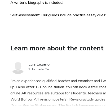
A writer's biography is included.
útiles para estudiantes y aca
idioma no nativo.
Self-assessment. Our guides include practice essay quest
Las guías de estudio del Mr L
temas en el contexto de la ép
identificable.
Learn more about the content 
Luis Lozano
2 Hotmarter Year
I'm an experienced qualified teacher and examiner and I w
up. I also offer 1-1 online tuition. You can book a free 
online All resources are suitable for students, teachers
Word (for our A4 revision posters). Revision/study guides
Drama Poetry Shakespeare, The English language resources