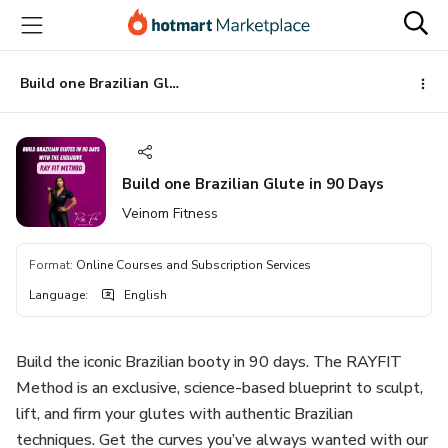
Go
Go
Go
to
to
to
the
payment
footer
main
Build one Brazilian Glute in 90 Days
content
Build one Brazilian Glute in 90 Days
Veinom Fitness
Format
:
Online Courses and Subscription Services
Language
:
English
Build the iconic Brazilian booty in 90 days. The RAYFIT
Method is an exclusive, science-based blueprint to sculpt,
lift, and firm your glutes with authentic Brazilian
techniques. Get the curves you’ve always wanted with our