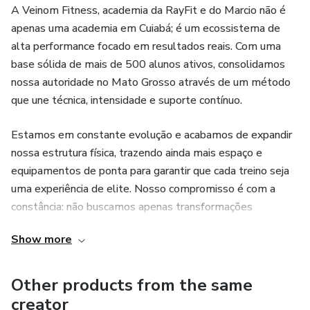
A Veinom Fitness, academia da RayFit e do Marcio não é
apenas uma academia em Cuiabá; é um ecossistema de
alta performance focado em resultados reais. Com uma
base sólida de mais de 500 alunos ativos, consolidamos
nossa autoridade no Mato Grosso através de um método
que une técnica, intensidade e suporte contínuo.
Estamos em constante evolução e acabamos de expandir
nossa estrutura física, trazendo ainda mais espaço e
equipamentos de ponta para garantir que cada treino seja
uma experiência de elite. Nosso compromisso é com a
constância: não buscamos apenas transformações
passageiras, mas sim a construção de um estilo de vida
Show more
inabalável.
Ao escolher os nossos infoprodutos, você leva consigo a
Other products from the same
expertise de uma equipe que vive o dia a dia do
creator