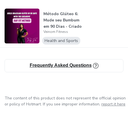
treinamento de força e hipertrofia. Aqui, o conhecimento
prático da nossa unidade física é destilado em estratégias
Método Glúteo 6:
digitais validadas, feitas para quem não tem tempo a
Mude seu Bumbum
perder e exige o máximo do próprio corpo.
em 90 Dias - Criado
Veinom Fitness
por Ray...
Junte-se à elite. Supere seus limites. Seja Veinom.
Health and Sports
Frequently Asked Questions
The content of this product does not represent the official opinion
or policy of Hotmart. If you see improper information,
report it here