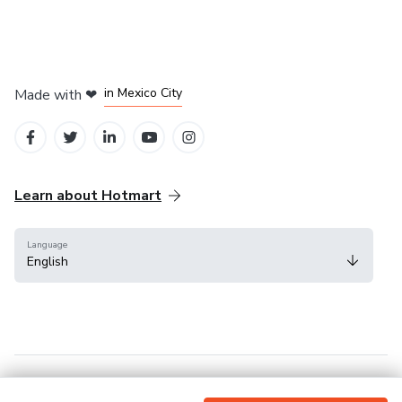
in Bogota
in Amsterdam
in Madrid
in Mexico City
Made with
❤
in Belo Horizonte
Learn about Hotmart
Language
English