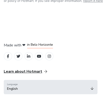
or policy of Hotmart. If you see improper information,
report it here
in Mexico City
in Bogota
in Amsterdam
in Madrid
in Belo Horizonte
Made with
❤
Learn about Hotmart
Language
English