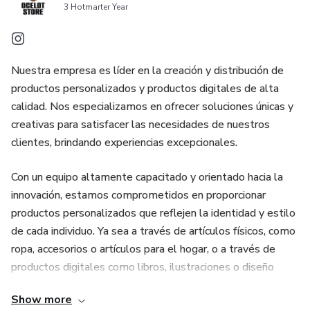
Total de 3 Diseños.
3 Hotmarter Year
Cada diseño cuenta con 6 tamaños diferentes en formato
PDF de Alta Calidad con las siguientes medidas: 6”x9”,
Nuestra empresa es líder en la creación y distribución de
8”x12”, 10”x15”, 12”x18”, 16”x24” y A4
productos personalizados y productos digitales de alta
calidad. Nos especializamos en ofrecer soluciones únicas y
La descarga contiene un total de 18 Archivos.
creativas para satisfacer las necesidades de nuestros
clientes, brindando experiencias excepcionales.
Con un equipo altamente capacitado y orientado hacia la
innovación, estamos comprometidos en proporcionar
productos personalizados que reflejen la identidad y estilo
de cada individuo. Ya sea a través de artículos físicos, como
ropa, accesorios o artículos para el hogar, o a través de
productos digitales como libros, ilustraciones o diseño
gráfico, nos aseguramos de entregar resultados
Show more
sorprendentes.