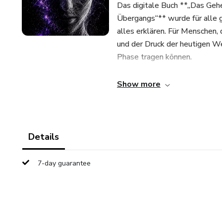
Das digitale Buch **„Das Geh
Übergangs“** wurde für alle g
alles erklären. Für Menschen, 
und der Druck der heutigen We
Phase tragen können.
In dieser Lektüre tauchst du i
Show more
verstehst, wie diese Zeit Ge
persönliche Energie und die 
führt dich dazu, deine Reise kl
Zufall sind, sondern Teil eine
Details
Dieses Buch wurde nicht für d
7-day guarantee
regt zum Nachdenken an, stell
die Rolle des Menschen in Zei
Du wirst entdecken, warum so
Veränderung und den Wunsch 