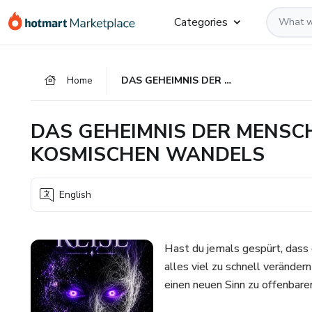
Go
Go
Go
Categories
to
to
to
the
payment
footer
main
Home
DAS GEHEIMNIS DER MENSCHLICHEN REISE IN ZEITEN DES KOSMISCHEN WANDELS
content
DAS GEHEIMNIS DER MENSCHL
KOSMISCHEN WANDELS
English
Hast du jemals gespürt, dass 
alles viel zu schnell veränder
einen neuen Sinn zu offenbare