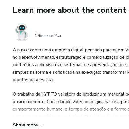
wirst du verstehen, wie du d
Learn more about the content 
erkennen und dich mit mehr We
Welt und in deinem eigenen L
.
2 Hotmarter Year
Wenn du spürst, dass diese Zei
vielleicht die Orientierung, d
A nasce como uma empresa digital pensada para quem vive
no desenvolvimento, estruturação e comercialização de p
**Greife jetzt auf „Das Gehe
conteúdos audiovisuais e sistemas de apresentação que
Übergangs“ zu und entdecke, 
simples na forma e sofisticada na execução: transformar i
könnte.**
prontos para escalar.
O trabalho da KYTTO vai além de produzir um material b
posicionamento. Cada ebook, vídeo ou página nasce a part
comportamento humano, o tempo de atenção e a forma co
para parecer genérico ou replicável. O objetivo é criar 
autoridade sem exagero.
Show more