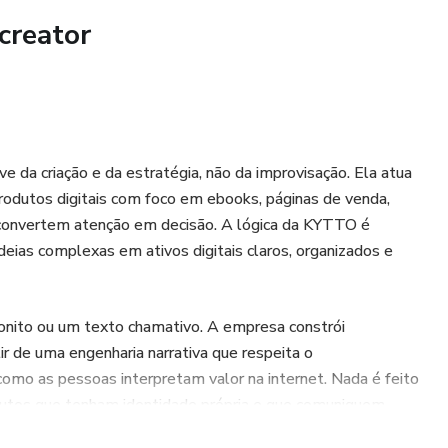
ie Zeichen um dich herum beobachten, Übergangsphasen
creator
isheit gegenüber dem positionieren kannst, was in der
eben geschieht.
t dich auf tiefe Weise berührt, dann ist dieses Buch
ie dir gefehlt hat, um diesen Übergang zu verstehen.
 da criação e da estratégia, não da improvisação. Ela atua
rodutos digitais com foco em ebooks, páginas de venda,
imnis Der Menschlichen Reise In Zeiten Des Kosmischen
 convertem atenção em decisão. A lógica da KYTTO é
was hinter deiner Reise in diesem neuen Zyklus stehen
deias complexas em ativos digitais claros, organizados e
onito ou um texto chamativo. A empresa constrói
ir de uma engenharia narrativa que respeita o
mo as pessoas interpretam valor na internet. Nada é feito
produtos que tenham identidade própria e que comuniquem