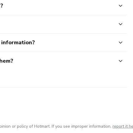
t?
e information?
them?
inion or policy of Hotmart. If you see improper information,
report it h