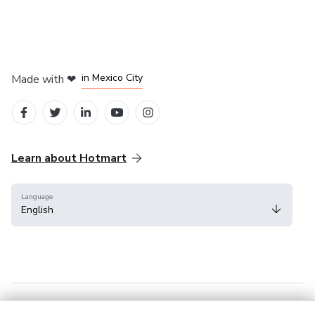
in Bogota
in Amsterdam
in Madrid
in Mexico City
Made with
❤
in Belo Horizonte
Learn about Hotmart
Language
English