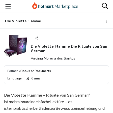
Go
Go
Go
to
to
to
the
payment
footer
main
Die Violette Flamme Die Rituale von San German
content
Die Violette Flamme Die Rituale von San
German
Virgínia Moreira dos Santos
Format
:
eBooks or Documents
Language
:
German
Die Violette Flamme - Rituale von San German“
istmehralsnureineeinfacheLektüre – es
isteinpraktischerLeitfadenzurBewusstseinserhebung und