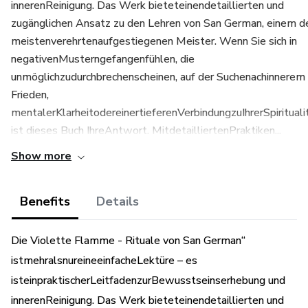
innerenReinigung. Das Werk bieteteinendetaillierten und
zugänglichen Ansatz zu den Lehren von San German, einem d
meistenverehrtenaufgestiegenen Meister. Wenn Sie sich in
negativenMusterngefangenfühlen, die
unmöglichzudurchbrechenscheinen, auf der Suchenachinnerem
Frieden,
mentalerKlarheitodereinertieferenVerbindungzuIhrerSpiritualit
ist dieses Buch IhreAntwort. MitdetailliertenPraktiken...
Show more
Benefits
Details
Die Violette Flamme - Rituale von San German“
istmehralsnureineeinfacheLektüre – es
isteinpraktischerLeitfadenzurBewusstseinserhebung und
innerenReinigung. Das Werk bieteteinendetaillierten und