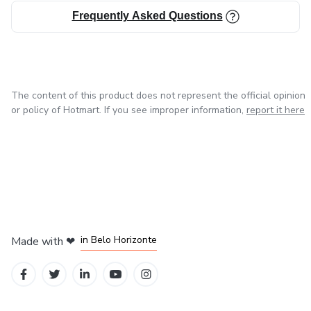
Frequently Asked Questions
The content of this product does not represent the official opinion
or policy of Hotmart. If you see improper information,
report it here
in Mexico City
in Bogota
in Amsterdam
in Madrid
in Belo Horizonte
Made with
❤