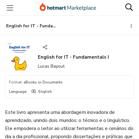
Go
Go
Go
to
to
to
the
payment
footer
main
English for IT - Fundamentals I
content
English for IT - Fundamentals I
Lucas Bayout
Format
:
eBooks or Documents
Language
:
English
Este livro apresenta uma abordagem inovadora de
aprendizado, unindo dois mundos: o técnico e o linguístico.
Ele empodera o leitor ao utilizar ferramentas e cenários do
dia a dia profissional, propondo dissertações e práticas que