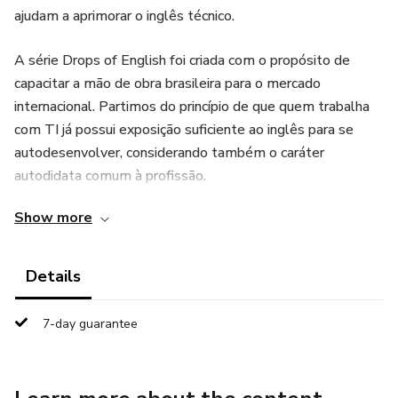
ajudam a aprimorar o inglês técnico.
A série Drops of English foi criada com o propósito de
capacitar a mão de obra brasileira para o mercado
internacional. Partimos do princípio de que quem trabalha
com TI já possui exposição suficiente ao inglês para se
autodesenvolver, considerando também o caráter
autodidata comum à profissão.
Show more
Embora o foco seja no solo learner — o profissional que
estuda por conta própria —, o material também é
altamente recomendado para uso em grupo,
Details
proporcionando um aprendizado colaborativo e mais rico.
7-day guarantee