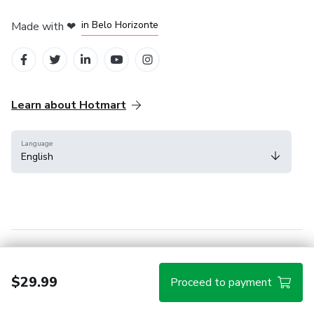
in Mexico City
in Bogota
in Amsterdam
in Madrid
in Belo Horizonte
Made with
❤
Learn about Hotmart
Language
English
Help Center
Terms
Privacy
Cookies
$29.99
Proceed to payment
Hotmart — 2011-2026 © All rights reserved.