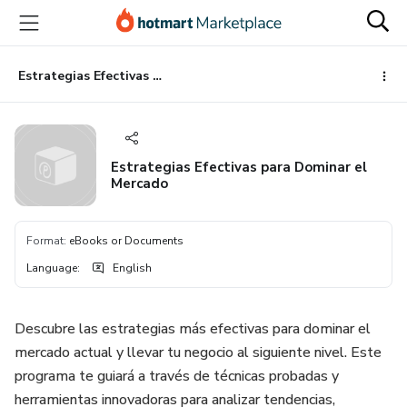
Go
Go
Go
to
to
to
the
payment
footer
main
Estrategias Efectivas para Dominar el Mercado
content
Estrategias Efectivas para Dominar el
Mercado
Format
:
eBooks or Documents
Language
:
English
Descubre las estrategias más efectivas para dominar el
mercado actual y llevar tu negocio al siguiente nivel. Este
programa te guiará a través de técnicas probadas y
herramientas innovadoras para analizar tendencias,