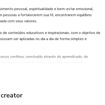
vimento pessoal, espiritualidade e bem-estar emocional.
am pessoas a fortalecerem sua fé, encontrarem equilíbrio
hada com seus valores.
 de conteúdos educativos e inspiracionais, com o objetivo de
possam ser aplicadas no dia a dia de forma simples e
cesso contínuo, construído através do aprendizado, da
ais que buscam orientar, motivar e apoiar pessoas em
sponsabilidade.
 linguagem clara e objetiva, que contribuam para o
de uma vida mais equilibrada.
creator