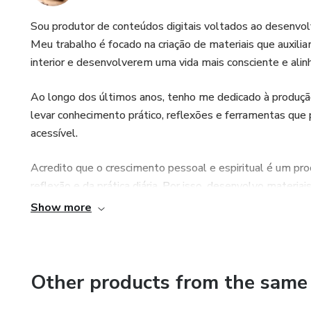
Sou produtor de conteúdos digitais voltados ao desenvol
Meu trabalho é focado na criação de materiais que auxili
interior e desenvolverem uma vida mais consciente e alin
Ao longo dos últimos anos, tenho me dedicado à produção
levar conhecimento prático, reflexões e ferramentas que 
acessível.
Acredito que o crescimento pessoal e espiritual é um pro
reflexão e da prática diária. Por isso, desenvolvo materi
diferentes fases da vida, sempre com respeito, ética e re
Show more
Meu compromisso é oferecer conteúdos de qualidade, com
desenvolvimento interior, a paz emocional e a construção 
Other products from the same 