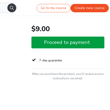
Go to my course
Create new course
$9.00
Proceed to payment
7-day guarantee
After you purchase the product, you'll receive access
instructions via email.