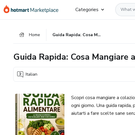
Go
Go
Go
Categories
to
to
to
the
payment
footer
main
Home
Guida Rapida: Cosa Mangiare a Colazione, Pranzo e Cena
content
Guida Rapida: Cosa Mangiare a
Italian
Scopri cosa mangiare a colazi
ogni giorno. Una guida rapida, 
aiutarti a fare scelte sane sen