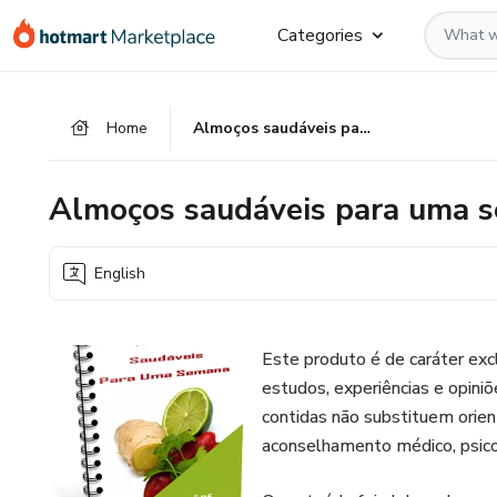
Go
Go
Go
Categories
to
to
to
the
payment
footer
main
Home
Almoços saudáveis para uma semana (2)
content
Almoços saudáveis para uma s
English
Este produto é de caráter ex
estudos, experiências e opini
contidas não substituem orien
aconselhamento médico, psicoló