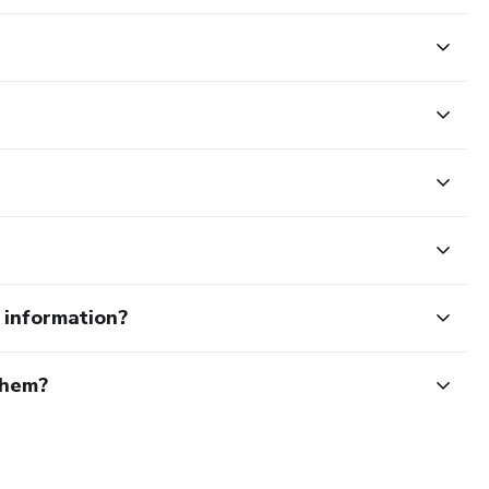
e information?
them?