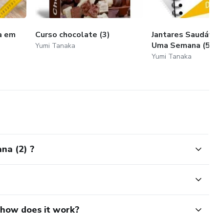
a em
Curso chocolate (3)
Jantares Saudáve
Uma Semana (5)
Yumi Tanaka
Yumi Tanaka
na (2) ?
d how does it work?