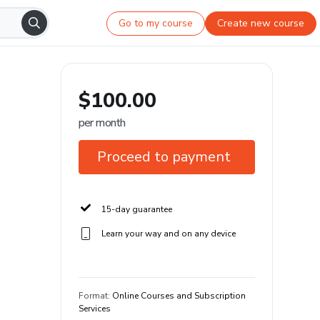
Go to my course
Create new course
$100.00
per month
Proceed to payment
15-day guarantee
Learn your way and on any device
Format
:
Online Courses and Subscription
Services