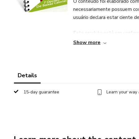
O conteúdo foi elaborado com 
necessariamente possuem comp
usuário declara estar ciente d
Este produto está em conformi
plataforma e destina-se apena
Show more
Details
15-day guarantee
Learn your way 