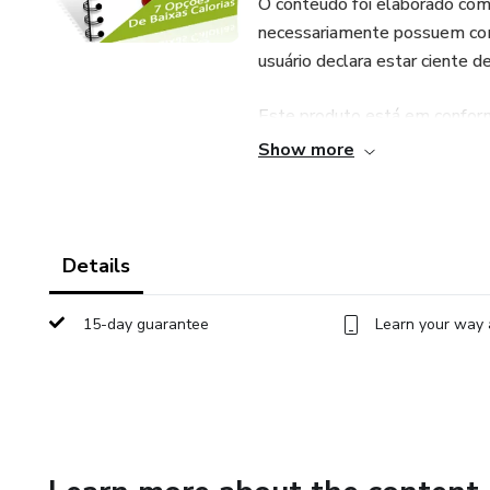
O conteúdo foi elaborado com 
necessariamente possuem comp
usuário declara estar ciente d
Este produto está em conformi
plataforma e destina-se apena
Show more
Details
15-day guarantee
Learn your way 