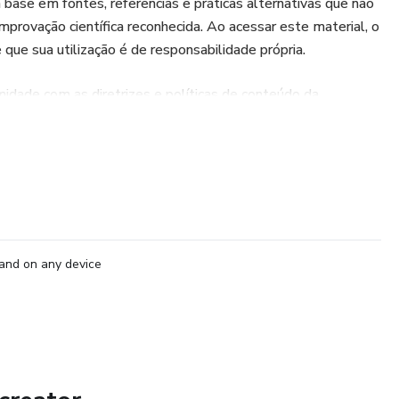
base em fontes, referências e práticas alternativas que não
rovação científica reconhecida. Ao acessar este material, o
e que sua utilização é de responsabilidade própria.
dade com as diretrizes e políticas de conteúdo da
s a fins educacionais e de desenvolvimento pessoal.
and on any device