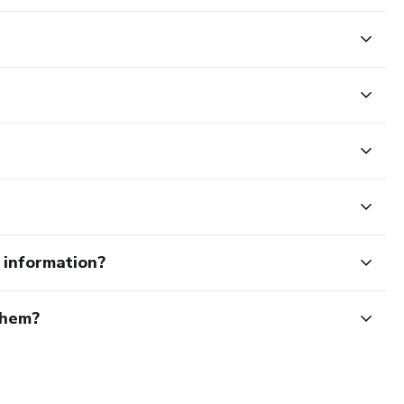
e information?
them?