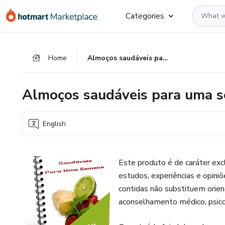
Go
Go
Go
Categories
to
to
to
the
payment
footer
main
Home
Almoços saudáveis para uma semana (2)
content
Almoços saudáveis para uma s
English
Este produto é de caráter ex
estudos, experiências e opini
contidas não substituem orien
aconselhamento médico, psicoló