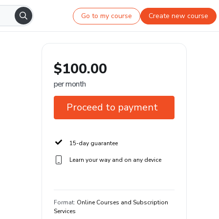
Go to my course
Create new course
$100.00
per month
Proceed to payment
15-day guarantee
Learn your way and on any device
Format
:
Online Courses and Subscription
Services