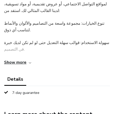
لمواقع التواصل الاجتماعي، أو عروض تقديمية، أو مواد تسويقية،
لدينا القالب المثالي لك. استفد من:
تنوع الخيارات: مجموعة واسعة من التصاميم والألوان والأنماط
لتناسب أي ذوق.
سهولة الاستخدام: قوالب سهلة التعديل حتى لو لم تكن لديك خبرة
في التصميم.
جودة عالية: تصاميم احترافية بدقة عالية.
Show more
حقوق ملكية كاملة: قم بتعديل وبيع التصاميم كما تشاء.
Details
اشترِ الآن وابدأ في بناء علامتك التجارية!"
7-day guarantee