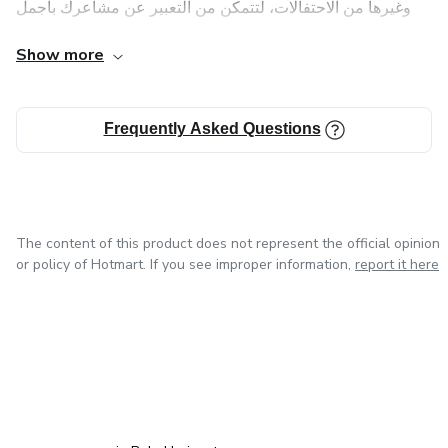
وغيرها من الاحتفالات، لتتمكن من التعبير عن مشاعرك بأجمل
الطرق.
Show more
تشمل منتجاتنا الرقمية:
Frequently Asked Questions
قوالب تصميم التيشرتات: تصاميم عصرية وجذابة تناسب جميع
الأذواق، قابلة للتعديل والتخصيص بسهولة.
تصميمات الديكور المنزلي: أفكار مبتكرة لتحويل منزلك إلى مكان
دافئ وجذاب، تشمل تصميمات الجدران، الأثاث، والإضاءة.
The content of this product does not represent the official opinion
or policy of Hotmart. If you see improper information,
report it here
تصميمات المناسبات: بطاقات تهنئة، دعوات، وتصاميم أخرى
خاصة بالأعياد والمناسبات المختلفة، مثل عيد الحب، الأعياد
الدينية، وأعياد الميلاد.
in Mexico City
in Bogota
in Amsterdam
in Madrid