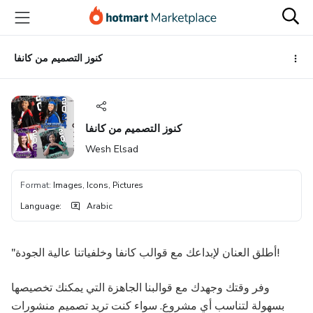
Go
Go
Go
to
to
to
the
payment
footer
main
كنوز التصميم من كانفا
content
كنوز التصميم من كانفا
Wesh Elsad
Format
:
Images, Icons, Pictures
Language
:
Arabic
"أطلق العنان لإبداعك مع قوالب كانفا وخلفياتنا عالية الجودة!
وفر وقتك وجهدك مع قوالبنا الجاهزة التي يمكنك تخصيصها
بسهولة لتناسب أي مشروع. سواء كنت تريد تصميم منشورات