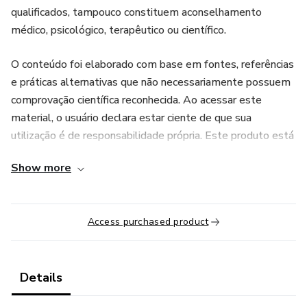
qualificados, tampouco constituem aconselhamento
médico, psicológico, terapêutico ou científico.
O conteúdo foi elaborado com base em fontes, referências
e práticas alternativas que não necessariamente possuem
comprovação científica reconhecida. Ao acessar este
material, o usuário declara estar ciente de que sua
utilização é de responsabilidade própria. Este produto está
em conformidade com as diretrizes e políticas de conteúdo
Show more
da plataforma e destina-se apenas a fins educacionais e de
desenvolvimento pessoal.
Access purchased product
Details