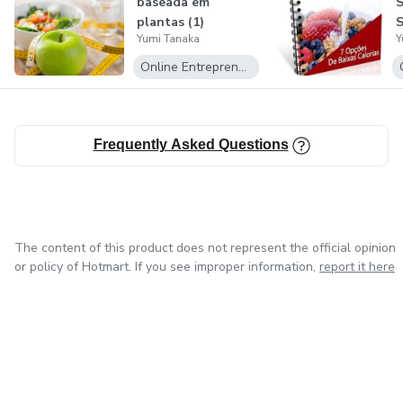
baseada em
S
plantas (1)
S
Yumi Tanaka
Y
Online Entrepreneurship
Frequently Asked Questions
The content of this product does not represent the official opinion
or policy of Hotmart. If you see improper information,
report it here