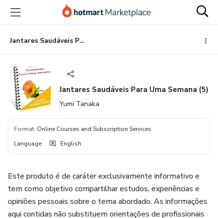
Go
Go
Go
to
to
to
the
payment
footer
main
Jantares Saudáveis Para Uma Semana (5)
content
Jantares Saudáveis Para Uma Semana (5)
Yumi Tanaka
Format
:
Online Courses and Subscription Services
Language
:
English
Este produto é de caráter exclusivamente informativo e
tem como objetivo compartilhar estudos, experiências e
opiniões pessoais sobre o tema abordado. As informações
aqui contidas não substituem orientações de profissionais