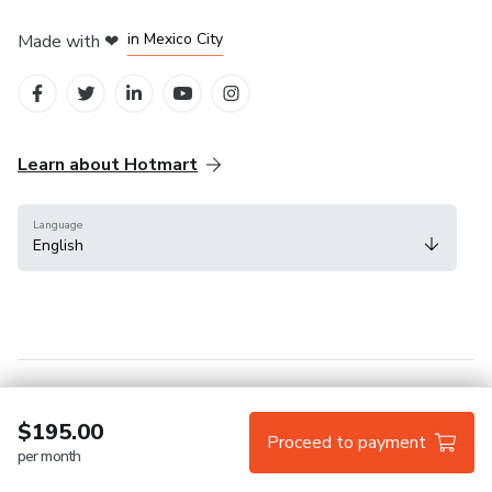
in Bogota
in Amsterdam
in Madrid
in Mexico City
Made with
❤
in Belo Horizonte
Learn about Hotmart
Language
English
Help Center
Terms
Privacy
Cookies
$195.00
Proceed to payment
per month
Hotmart — 2011-2026 © All rights reserved.