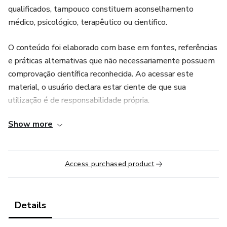
qualificados, tampouco constituem aconselhamento
médico, psicológico, terapêutico ou científico.
O conteúdo foi elaborado com base em fontes, referências
e práticas alternativas que não necessariamente possuem
comprovação científica reconhecida. Ao acessar este
material, o usuário declara estar ciente de que sua
utilização é de responsabilidade própria.
Show more
Este produto está em conformidade com as diretrizes e
políticas de conteúdo da plataforma e destina-se apenas a
fins educacionais e de desenvolvimento pessoal.
Access purchased product
Details