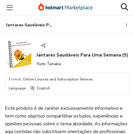
Go
Go
Go
to
to
to
the
payment
footer
main
Jantares Saudáveis Para Uma Semana (5)
content
Jantares Saudáveis Para Uma Semana (5)
Yumi Tanaka
Format
:
Online Courses and Subscription Services
Language
:
English
Este produto é de caráter exclusivamente informativo e
tem como objetivo compartilhar estudos, experiências e
opiniões pessoais sobre o tema abordado. As informações
aqui contidas não substituem orientações de profissionais