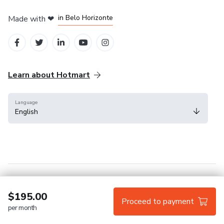
in Mexico City
in Bogota
in Amsterdam
in Madrid
in Belo Horizonte
Made with
❤
Learn about Hotmart
Language
English
Help Center
Terms
Privacy
Cookies
$195.00
Proceed to payment
per month
Hotmart — 2011-2026 © All rights reserved.