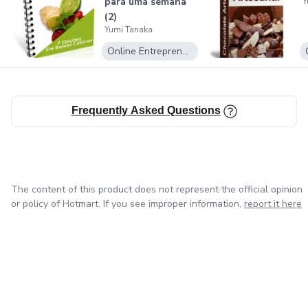
para uma semana
Y
(2)
Yumi Tanaka
Online Entrepreneurship
Frequently Asked Questions
The content of this product does not represent the official opinion
or policy of Hotmart. If you see improper information,
report it here