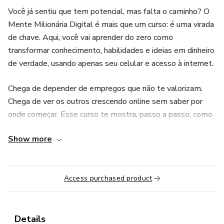
Você já sentiu que tem potencial, mas falta o caminho? O
Mente Milionária Digital é mais que um curso: é uma virada
de chave. Aqui, você vai aprender do zero como
transformar conhecimento, habilidades e ideias em dinheiro
de verdade, usando apenas seu celular e acesso à internet.
Chega de depender de empregos que não te valorizam.
Chega de ver os outros crescendo online sem saber por
onde começar. Esse curso te mostra, passo a passo, como
criar sua presença digital, atrair clientes, vender produtos
Show more
ou serviços e construir uma verdadeira mentalidade de
sucesso.
Dentro do Mente Milionária Digital, você vai aprender a:
Access purchased product
• Identificar e desenvolver uma ideia lucrativa online
Details