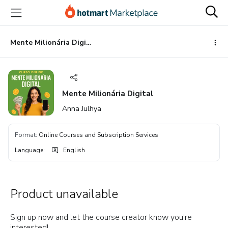
Go
Go
Go
to
to
to
the
payment
footer
main
Mente Milionária Digital
content
Mente Milionária Digital
Anna Julhya
Format
:
Online Courses and Subscription Services
Language
:
English
Product unavailable
Sign up now and let the course creator know you're
interested!