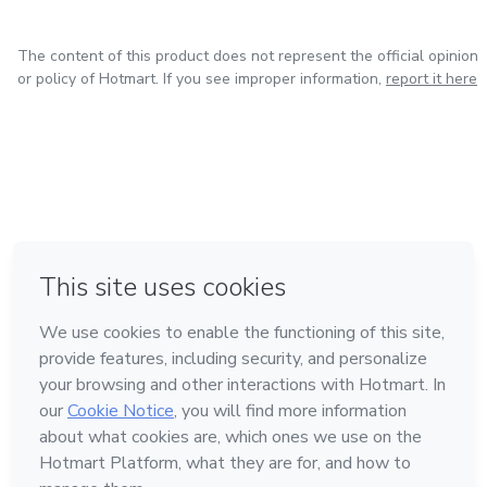
The content of this product does not represent the official opinion
or policy of Hotmart. If you see improper information,
report it here
in Mexico City
in Bogota
in Amsterdam
in Madrid
in Belo Horizonte
Made with
❤
Learn about Hotmart
Language
English