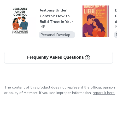
Jealousy Under
D
Control: How to
G
Build Trust in Your
d
IMP
I
Relations...
a
Personal Development
Frequently Asked Questions
The content of this product does not represent the official opinion
or policy of Hotmart. If you see improper information,
report it here