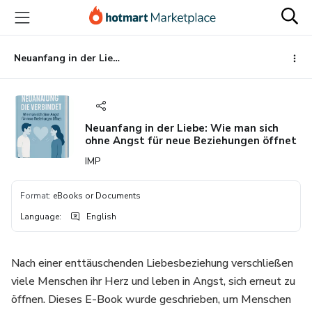
Go
Go
Go
to
to
to
the
payment
footer
main
Neuanfang in der Liebe: Wie man sich ohne Angst für neue Beziehungen öffnet
content
Neuanfang in der Liebe: Wie man sich
ohne Angst für neue Beziehungen öffnet
IMP
Format
:
eBooks or Documents
Language
:
English
Nach einer enttäuschenden Liebesbeziehung verschließen
viele Menschen ihr Herz und leben in Angst, sich erneut zu
öffnen. Dieses E-Book wurde geschrieben, um Menschen