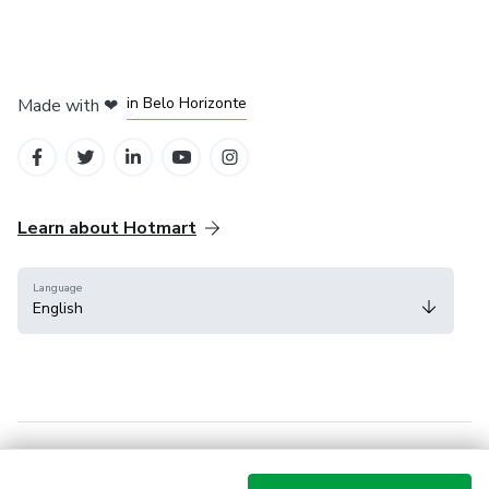
in Mexico City
in Bogota
in Amsterdam
in Madrid
in Belo Horizonte
Made with
❤
Learn about Hotmart
Language
English
Help Center
Terms
Privacy
Cookies