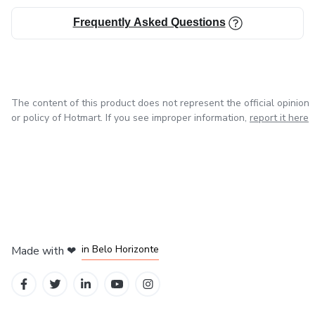
Frequently Asked Questions
The content of this product does not represent the official opinion
or policy of Hotmart. If you see improper information,
report it here
in Mexico City
in Bogota
in Amsterdam
in Madrid
in Belo Horizonte
Made with
❤