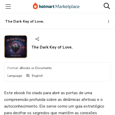
Go
Go
Go
to
to
to
the
payment
footer
main
The Dark Key of Love.
content
The Dark Key of Love.
Format
:
eBooks or Documents
Language
:
English
Este ebook foi criado para abrir as portas de uma
compreensão profunda sobre as dinâmicas afetivas e o
autoconhecimento. Ele serve como um guia estratégico
para decifrar os segredos que mantêm as conexões