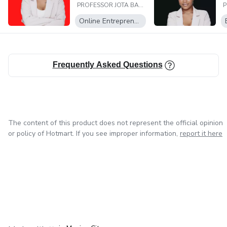
PROFESSOR JOTA BARROS
como arman estr...
Online Entrepreneurship
Frequently Asked Questions
The content of this product does not represent the official opinion
or policy of Hotmart. If you see improper information,
report it here
in Bogota
in Amsterdam
in Madrid