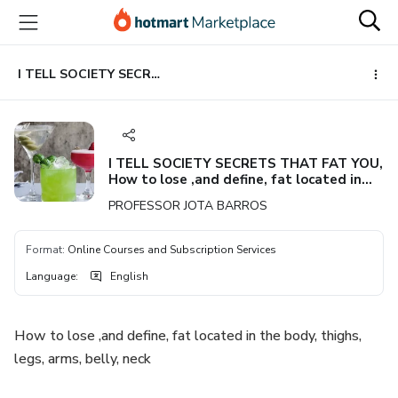
Go
Go
Go
to
to
to
the
payment
footer
main
I TELL SOCIETY SECRETS THAT FAT YOU, How to lose ,and define, fat located in the body, thighs, legs, arms, belly, neck FAT SECRETS
content
I TELL SOCIETY SECRETS THAT FAT YOU,
How to lose ,and define, fat located in
the body, thighs, legs, arms, belly, neck
PROFESSOR JOTA BARROS
FAT SECRETS
Format
:
Online Courses and Subscription Services
Language
:
English
How to lose ,and define, fat located in the body, thighs,
legs, arms, belly, neck