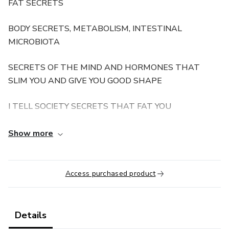
FAT SECRETS
BODY SECRETS, METABOLISM, INTESTINAL
MICROBIOTA
SECRETS OF THE MIND AND HORMONES THAT
SLIM YOU AND GIVE YOU GOOD SHAPE
I TELL SOCIETY SECRETS THAT FAT YOU
I TELL YOU THE SECRETS OF MARKETING THAT FAT
Show more
YOU
SPIRITUALITY AND SLIMMING
Access purchased product
HOW ANXIETY GETS FAT
Details
HOW DEPRESSION DEPRESSION FATTENERS