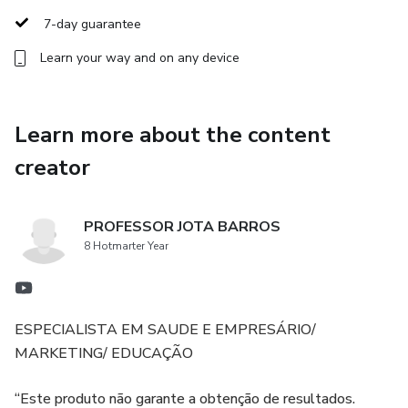
7-day guarantee
HOW BODY PAINS GET FAT
Learn your way and on any device
HOW HABITS AND ROUTINES GET FAT
YOUR COUNTRY'S CULTURE FATENS
Learn more about the content
creator
THE STYLE OF LIVING FAT
YOU ARE THE AVERAGE OF THE PEOPLE YOU WALK
PROFESSOR JOTA BARROS
WITH
8 Hotmarter Year
FAT IN FIG
PDF + BONUS
ESPECIALISTA EM SAUDE E EMPRESÁRIO/
MARKETING/ EDUCAÇÃO
ACCESS TO THE ONLINE COURSE AFTER 8 DAYS BY
EMAIL
“Este produto não garante a obtenção de resultados.