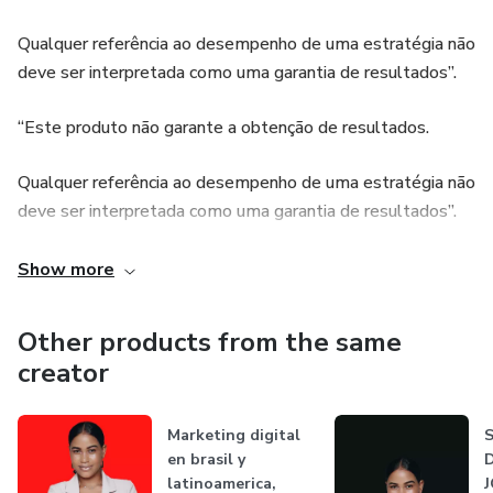
https://youtu.be/1xNufO8YOmo
Qualquer referência ao desempenho de uma estratégia não
deve ser interpretada como uma garantia de resultados”.
https://cursoswww.com/courses-in-the-health-area-
money-business
“Este produto não garante a obtenção de resultados.
Qualquer referência ao desempenho de uma estratégia não
deve ser interpretada como uma garantia de resultados”.
“Este produto não garante a obtenção de resultados.
Show more
Qualquer referência ao desempenho de uma estratégia não
Other products from the same
deve ser interpretada como uma garantia de resultados”.
creator
Marketing digital
en brasil y
latinoamerica,