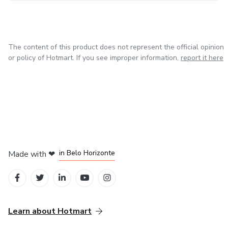
The content of this product does not represent the official opinion
or policy of Hotmart. If you see improper information,
report it here
in Mexico City
in Bogota
in Amsterdam
in Madrid
in Belo Horizonte
Made with
❤
Learn about Hotmart