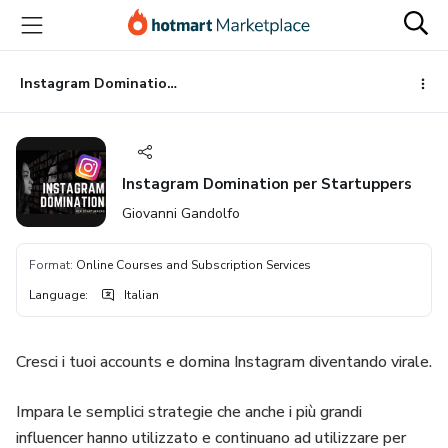
Go
Go
Go
to
to
to
the
payment
footer
main
Instagram Domination per Startuppers
content
Instagram Domination per Startuppers
Giovanni Gandolfo
Format
:
Online Courses and Subscription Services
Language
:
Italian
Cresci i tuoi accounts e domina Instagram diventando virale.
Impara le semplici strategie che anche i più grandi
influencer hanno utilizzato e continuano ad utilizzare per