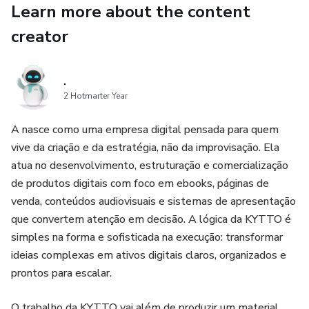
Learn more about the content
Vei învăța să-ți protejezi planurile, să-ți întărești deciziile,
să ai grijă de energia ta și să mergi cu mai multă încredere
creator
spre o viață financiară mai protejată, prosperă și aliniată cu
scopul lui Dumnezeu.
.
2 Hotmarter Year
Dacă simți că a venit momentul să rupi cicluri, să-ți
protejezi câștigurile și să faci loc unor noi oportunități,
A nasce como uma empresa digital pensada para quem
această carte poate fi pasul care îți lipsea.
vive da criação e da estratégia, não da improvisação. Ela
atua no desenvolvimento, estruturação e comercialização
Cumpără acum **„Marele Scut Spiritual Împotriva Energiei
de produtos digitais com foco em ebooks, páginas de
Negative din Viața Ta Financiară”** și începe chiar de astăzi
venda, conteúdos audiovisuais e sistemas de apresentação
să-ți întărești protecția spirituală împotriva a tot ceea ce
que convertem atenção em decisão. A lógica da KYTTO é
încearcă să-ți împiedice prosperitatea.
simples na forma e sofisticada na execução: transformar
ideias complexas em ativos digitais claros, organizados e
prontos para escalar.
O trabalho da KYTTO vai além de produzir um material