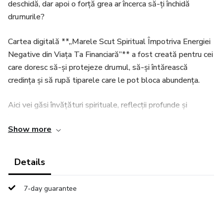
deschidă, dar apoi o forță grea ar încerca să-ți închidă
drumurile?
Cartea digitală **„Marele Scut Spiritual Împotriva Energiei
Negative din Viața Ta Financiară”** a fost creată pentru cei
care doresc să-și protejeze drumul, să-și întărească
credința și să rupă tiparele care le pot bloca abundența.
Aici vei găsi învățături spirituale, reflecții profunde și
îndrumări pentru a recunoaște semnele energiei negative,
Show more
ale invidiei, fricii, vinovăției și gândurilor de lipsă care îți pot
afecta relația cu banii.
Details
Aceasta nu este doar o carte despre finanțe. Este o
chemare de a-ți privi viața cu mai multă fermitate, de a-ți
7-day guarantee
asuma poziția spirituală și de a nu mai accepta limitările ca
și cum ar fi destinul tău.