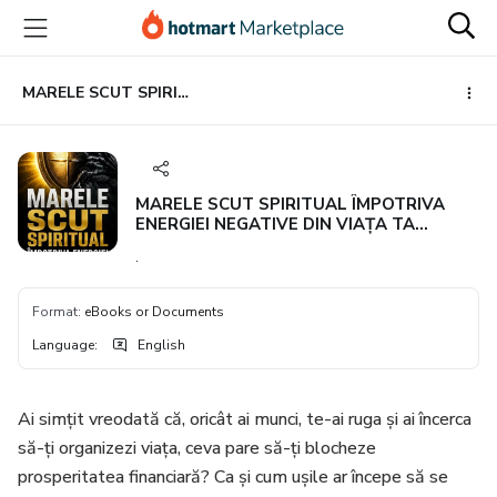
Go
Go
Go
to
to
to
the
payment
footer
main
MARELE SCUT SPIRITUAL ÎMPOTRIVA ENERGIEI NEGATIVE DIN VIAȚA TA FINANCIARĂ
content
MARELE SCUT SPIRITUAL ÎMPOTRIVA
ENERGIEI NEGATIVE DIN VIAȚA TA
FINANCIARĂ
.
Format
:
eBooks or Documents
Language
:
English
Ai simțit vreodată că, oricât ai munci, te-ai ruga și ai încerca
să-ți organizezi viața, ceva pare să-ți blocheze
prosperitatea financiară? Ca și cum ușile ar începe să se