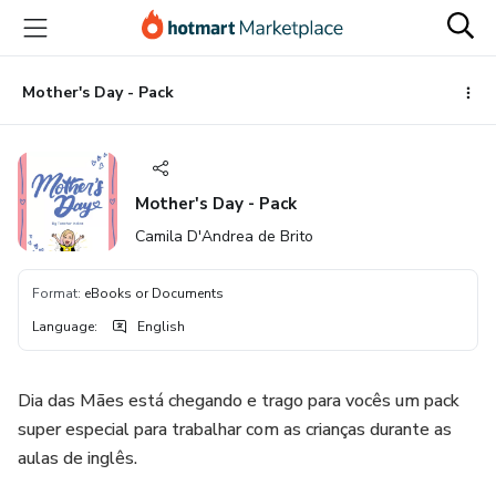
Go
Go
Go
to
to
to
the
payment
footer
main
Mother's Day - Pack
content
Mother's Day - Pack
Camila D'Andrea de Brito
Format
:
eBooks or Documents
Language
:
English
Dia das Mães está chegando e trago para vocês um pack
super especial para trabalhar com as crianças durante as
aulas de inglês.