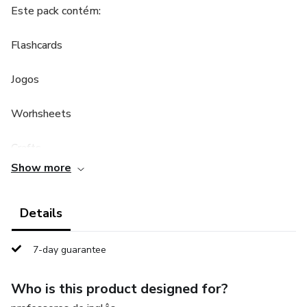
Este pack contém:
Flashcards
Jogos
Worhsheets
Crafts
Show more
Adquira o seu e não perca tempo preparando atividades!
Details
7-day guarantee
Who is this product designed for?