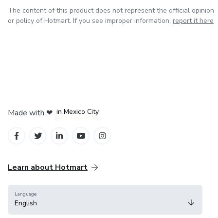
The content of this product does not represent the official opinion
or policy of Hotmart. If you see improper information,
report it here
in Bogota
in Amsterdam
in Madrid
in Mexico City
Made with
❤
in Belo Horizonte
Learn about Hotmart
Language
English