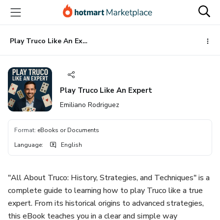
Go
Go
Go
to
to
to
the
payment
footer
main
Play Truco Like An Expert
content
Play Truco Like An Expert
Emiliano Rodriguez
Format
:
eBooks or Documents
Language
:
English
"All About Truco: History, Strategies, and Techniques" is a
complete guide to learning how to play Truco like a true
expert. From its historical origins to advanced strategies,
this eBook teaches you in a clear and simple way