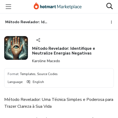
Go
Go
Go
to
to
to
the
payment
footer
main
Método Revelador: Identifique e Neutralize Energias Negativas
content
Método Revelador: Identifique e
Neutralize Energias Negativas
Karoline Macedo
Format
:
Templates, Source Codes
Language
:
English
Método Revelador: Uma Técnica Simples e Poderosa para
Trazer Clareza à Sua Vida