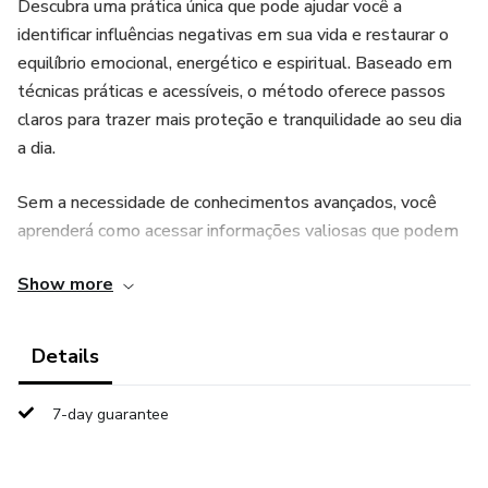
Descubra uma prática única que pode ajudar você a
identificar influências negativas em sua vida e restaurar o
equilíbrio emocional, energético e espiritual. Baseado em
técnicas práticas e acessíveis, o método oferece passos
claros para trazer mais proteção e tranquilidade ao seu dia
a dia.
Sem a necessidade de conhecimentos avançados, você
aprenderá como acessar informações valiosas que podem
transformar sua percepção e garantir uma proteção eficaz
Show more
contra energias indesejadas.
Um passo simples, um impacto profundo.
Details
7-day guarantee