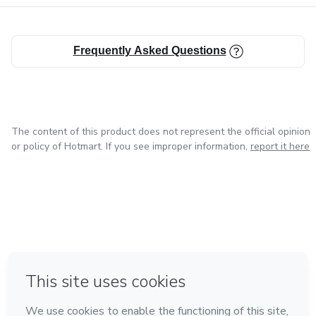
Frequently Asked Questions
The content of this product does not represent the official opinion
or policy of Hotmart. If you see improper information,
report it here
in Mexico City
Made with
❤
in Belo Horizonte
in Bogota
in Amsterdam
in Madrid