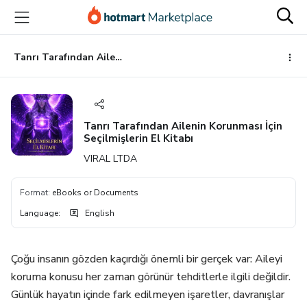
Go
Go
Go
to
to
to
the
payment
footer
main
Tanrı Tarafından Ailenin Korunması İçin Seçilmişlerin El Kitabı
content
Tanrı Tarafından Ailenin Korunması İçin
Seçilmişlerin El Kitabı
VIRAL LTDA
Format
:
eBooks or Documents
Language
:
English
Çoğu insanın gözden kaçırdığı önemli bir gerçek var: Aileyi
koruma konusu her zaman görünür tehditlerle ilgili değildir.
Günlük hayatın içinde fark edilmeyen işaretler, davranışlar