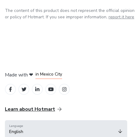
The content of this product does not represent the official opinion
or policy of Hotmart. If you see improper information,
report it here
in Bogota
in Amsterdam
in Madrid
in Mexico City
Made with
❤
in Belo Horizonte
Learn about Hotmart
Language
English