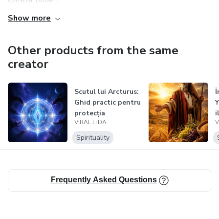
correta, pode ...
Show more
Other products from the same
creator
Scutul lui Arcturus:
İ
Ghid practic pentru
Y
protecția
i
VIRAL LTDA
V
spiritual...
ç
Spirituality
Frequently Asked Questions