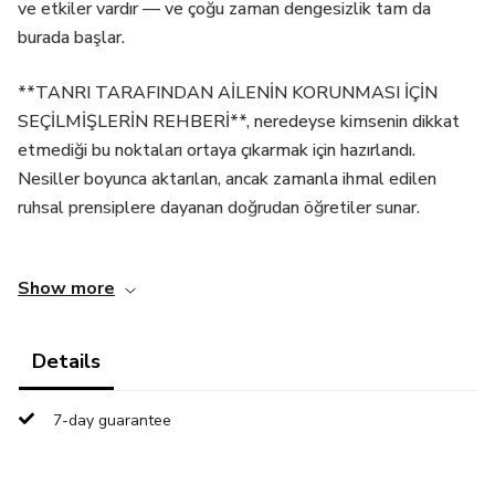
ve etkiler vardır — ve çoğu zaman dengesizlik tam da
burada başlar.
**TANRI TARAFINDAN AİLENİN KORUNMASI İÇİN
SEÇİLMİŞLERİN REHBERİ**, neredeyse kimsenin dikkat
etmediği bu noktaları ortaya çıkarmak için hazırlandı.
Nesiller boyunca aktarılan, ancak zamanla ihmal edilen
ruhsal prensiplere dayanan doğrudan öğretiler sunar.
Bu dijital kitapta, yüklü ortamları nasıl fark edeceğinizi,
Show more
evinizde farkında olmadan açılan zayıf noktaları nasıl
tanıyacağınızı ve ailenizin korunmasını güçlendiren basit ama
etkili uygulamaları nasıl hayata geçireceğinizi
Details
öğreneceksiniz.
7-day guarantee
Bu sadece sıradan bir içerik değil. Okudukça bakış açınız
değişmeye başlar. Aileyi korumanın sadece sorunlar ortaya
çıktığında tepki vermek değil, önceden bilinçli şekilde