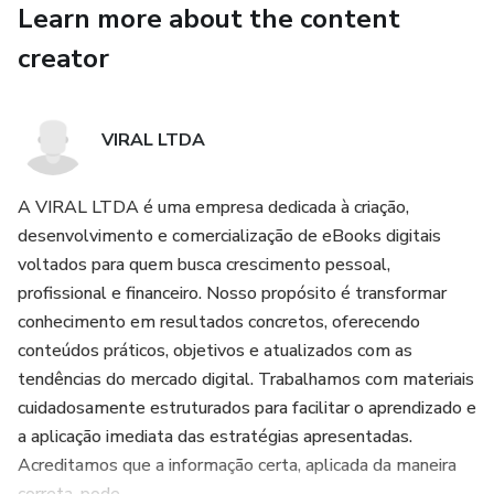
Learn more about the content
hareket etmek olduğunu fark edersiniz.
creator
Bu yüzden bu dijital kitabı hazırladım.
Dijital kitaba erişim sabitlenmiş ilk yorumdadır. Ancak
VIRAL LTDA
dikkat: Bu içerik genellikle uzun süre erişilebilir kalmaz,
çünkü çoğu kişinin ele almaya cesaret edemediği konulara
A VIRAL LTDA é uma empresa dedicada à criação,
değinir.
desenvolvimento e comercialização de eBooks digitais
voltados para quem busca crescimento pessoal,
Dijital kitabı şimdi indir ve ailenin etrafında neler olup
profissional e financeiro. Nosso propósito é transformar
bittiğini anla — çok geç olmadan.
conhecimento em resultados concretos, oferecendo
conteúdos práticos, objetivos e atualizados com as
tendências do mercado digital. Trabalhamos com materiais
cuidadosamente estruturados para facilitar o aprendizado e
a aplicação imediata das estratégias apresentadas.
Acreditamos que a informação certa, aplicada da maneira