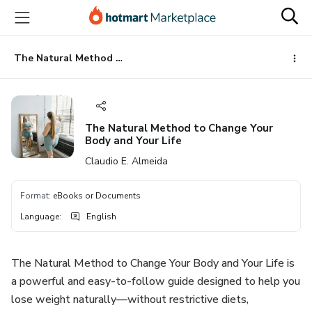
Go
Go
Go
to
to
to
the
payment
footer
main
The Natural Method to Change Your Body and Your Life
content
The Natural Method to Change Your
Body and Your Life
Claudio E. Almeida
Format
:
eBooks or Documents
Language
:
English
The Natural Method to Change Your Body and Your Life is
a powerful and easy-to-follow guide designed to help you
lose weight naturally—without restrictive diets,