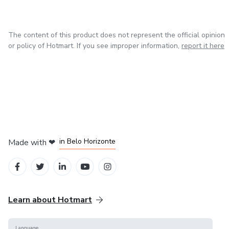
The content of this product does not represent the official opinion
or policy of Hotmart. If you see improper information,
report it here
in Mexico City
in Bogota
in Amsterdam
in Madrid
in Belo Horizonte
Made with
❤
Learn about Hotmart
Language