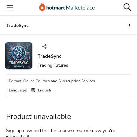
Go
Go
Go
to
to
to
the
payment
footer
main
TradeSync
content
TradeSync
Trading Futures
Format
:
Online Courses and Subscription Services
Language
:
English
Product unavailable
Sign up now and let the course creator know you're
interested!