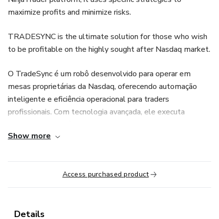
maximize profits and minimize risks.
TRADESYNC is the ultimate solution for those who wish
to be profitable on the highly sought after Nasdaq market.
O TradeSync é um robô desenvolvido para operar em
mesas proprietárias da Nasdaq, oferecendo automação
inteligente e eficiência operacional para traders
profissionais. Com tecnologia avançada, ele executa
operações estratégicas em tempo real, otimizando
Show more
decisões e maximizando oportunidades no mercado.
⚠️ Aviso Importante: O day trade envolve riscos
significativos e pode resultar em perdas financeiras. A
Access purchased product
automação de operações não garante lucros, e o uso do
Trade Sync deve ser acompanhado de estratégias de
gerenciamento de risco e conhecimento aprofundado do
Details