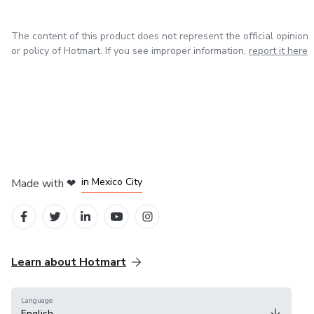
The content of this product does not represent the official opinion
or policy of Hotmart. If you see improper information,
report it here
in Bogota
in Amsterdam
in Madrid
in Mexico City
Made with
❤
in Belo Horizonte
Learn about Hotmart
Language
English