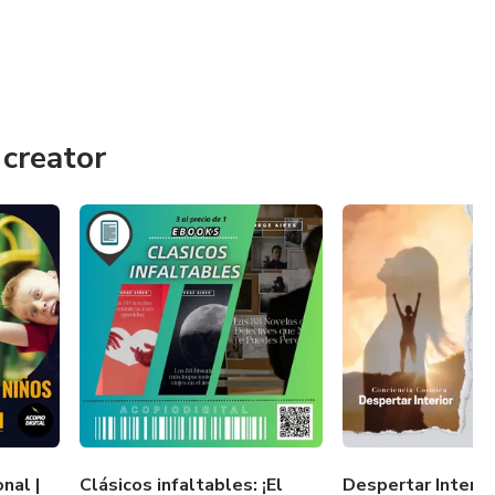
n como atajos hacia el éxito. No solo vendemos archivos;
Nuestro valor no está solo en el producto, sino en el tiempo
creator
lusiva colección de más de 1500 productos en áreas
nal |
Clásicos infaltables: ¡El
Despertar Interior