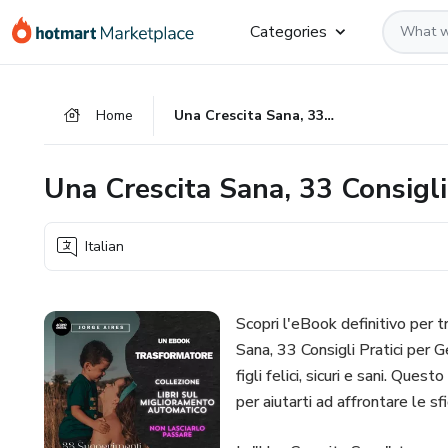
Go
Go
Go
Categories
to
to
to
the
payment
footer
main
Home
Una Crescita Sana, 33 Consigli Pratici per Genitori di Successo
content
Una Crescita Sana, 33 Consigli 
Italian
Scopri l'eBook definitivo per 
Sana, 33 Consigli Pratici per G
figli felici, sicuri e sani. Quest
per aiutarti ad affrontare le sf