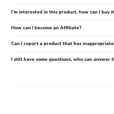
🌈 ¡Explora nuestros E-books hoy mismo y transforma tu
I’m interested in this product, how can I buy i
How can I become an Affiliate?
Can I report a product that has inappropriat
I still have some questions, who can answer 