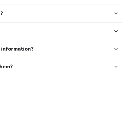
 mundo! 🌈
t?
e information?
them?