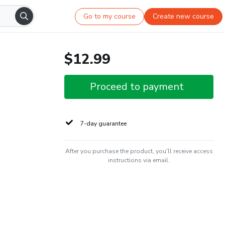
Go to my course
Create new course
$12.99
Proceed to payment
7-day guarantee
After you purchase the product, you'll receive access
instructions via email.