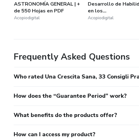
ASTRONOMÍA GENERAL | +
Desarrollo de Habili
... ¡y mucho más!
de 550 Hojas en PDF
en los...
Acopiodigital
Acopiodigital
Cada E-book y curso está meticulosamente diseñado para 
memorable, transformando la frustración en una herramienta 
✨ ¿Por qué somos tu mejor elección?
Frequently Asked Questions
Líderes desde 2019: Experiencia y trayectoria que avalan 
Who rated Una Crescita Sana, 33 Consigli Prat
Soporte 24/7: Estamos contigo por email, Telegram y W
How does the “Guarantee Period” work?
Compra 100% segura y rápida: Trabajamos con Hotmart pa
Productos que solucionan: Diseñados para materializar tu
What benefits do the products offer?
Confía en nosotros para una experiencia educativa incomp
How can I access my product?
lectores y descubre por qué somos la elección favorita.