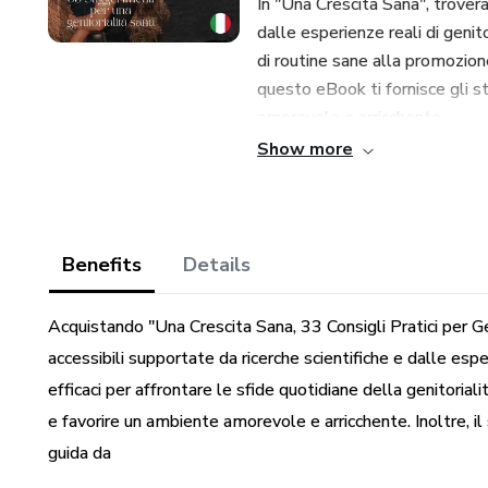
In "Una Crescita Sana", trovera
dalle esperienze reali di genit
di routine sane alla promozion
questo eBook ti fornisce gli st
amorevole e arricchente.
Show more
Non perdere l'opportunità di d
"Una Crescita Sana, 33 Consigli
risorsa preziosa che ti accompag
stesso a costruire un futuro br
Benefits
Details
Acquista ora "Una Crescita Sana
Acquistando "Una Crescita Sana, 33 Consigli Pratici per Ge
passo verso una genitorialità 
accessibili supportate da ricerche scientifiche e dalle espe
efficaci per affrontare le sfide quotidiane della genitoriali
e favorire un ambiente amorevole e arricchente. Inoltre, i
guida da