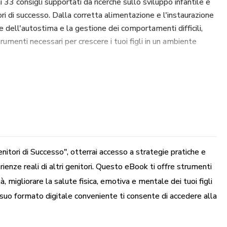
i 33 consigli supportati da ricerche sullo sviluppo infantile e
ori di successo. Dalla corretta alimentazione e l'instaurazione
e dell'autostima e la gestione dei comportamenti difficili,
rumenti necessari per crescere i tuoi figli in un ambiente
iventare il genitore che hai sempre desiderato essere. Con
 Pratici per Genitori di Successo", avrai a disposizione una
nerà in ogni fase della crescita dei tuoi figli. Inizia oggi
illante per la tua famiglia!
, 33 Consigli Pratici per Genitori di Successo" e fai il primo
nitori di Successo", otterrai accesso a strategie pratiche e
di successo e soddisfacente. La tua famiglia te ne sarà grata!
rienze reali di altri genitori. Questo eBook ti offre strumenti
tà, migliorare la salute fisica, emotiva e mentale dei tuoi figli
l suo formato digitale conveniente ti consente di accedere alla