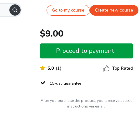
Go to my course
Create new course
$9.00
Proceed to payment
5.0
(
1
)
Top Rated
15-day guarantee
After you purchase the product, you'll receive access
instructions via email.