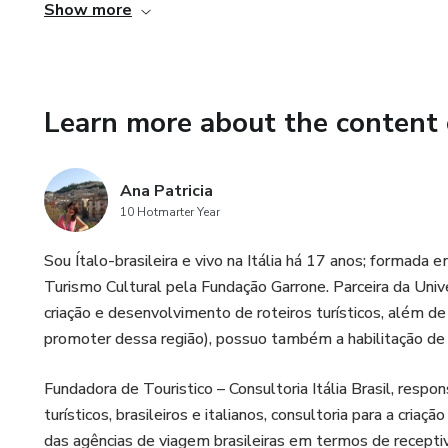
Show more
• Calabria for children
• The five most romantic places in Calabria
Learn more about the content 
• Organizing your itinerary
in four days
Ana Patricia
10 Hotmarter Year
in five days
Sou Ítalo-brasileira e vivo na Itália há 17 anos; formad
in 12 days
Turismo Cultural pela Fundação Garrone. Parceira da Univer
criação e desenvolvimento de roteiros turísticos, além de
• Itinerary in Calabria using public transport
promoter dessa região), possuo também a habilitação de 
• What to do in Reggio Calabria
Fundadora de Touristico – Consultoria Itália Brasil, res
turísticos, brasileiros e italianos, consultoria para a cria
• What to do in Cosenza, the Athens of the South
das agências de viagem brasileiras em termos de receptiv