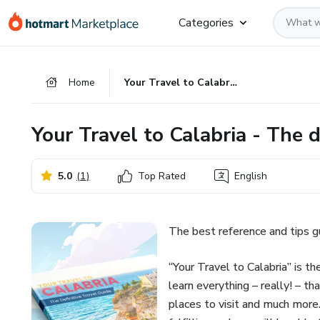
Go
Go
Go
Categories
to
to
to
the
payment
footer
main
Home
Your Travel to Calabria - The definitive travel guide
content
Your Travel to Calabria - The d
5.0
(
1
)
Top Rated
English
The best reference and tips gu
“Your Travel to Calabria” is th
learn everything – really! – t
places to visit and much more.