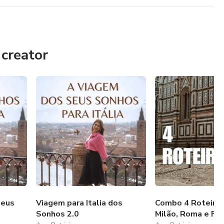
creator
io Calabria and Cosenza.
 Calabria, Cosenza and Tropea?
seus
Viagem para Italia dos
Combo 4 Roteiros
Sonhos 2.0
Milão, Roma e Fl