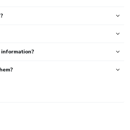
t?
e information?
them?