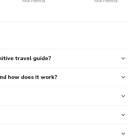
Ana Patricia
Ana Patricia
itive travel guide?
and how does it work?