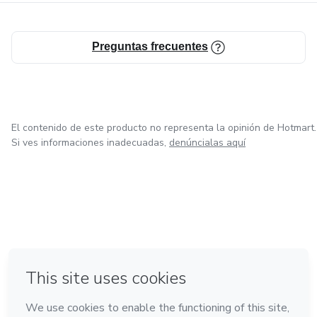
El precio es tan bajo que es casi REGALADO considerando
Preguntas frecuentes
cuánto dinero ahorrarás en postres caros o comida chatarra.
¡Hoy es tu día! 🎉
El contenido de este producto no representa la opinión de Hotmart.
Si ves informaciones inadecuadas,
denúncialas aquí
en Bogotá
en Amsterdam
en Madrid
en Ciudad de México
Hecho con
❤
en Belo Horizonte