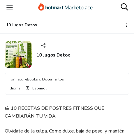
Ir
Ir
Ir
al
a
al
contenido
la
pie
principal
página
de
10 Jugos Detox
de
página
pago
10 Jugos Detox
Formato
:
eBooks o Documentos
Idioma
:
Español
🍰 10 RECETAS DE POSTRES FITNESS QUE
CAMBIARÁN TU VIDA
Olvídate de la culpa. Come dulce, baja de peso, y mantén