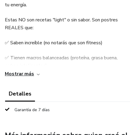
tu energía.
Estas NO son recetas "light" o sin sabor. Son postres
REALES que:
✅ Saben increíble (no notarás que son fitness)
✅ Tienen macros balanceadas (proteína, grasa buena,
carbos inteligentes)
Mostrar más
✅ Usan ingredientes normales (nada de harinas raras de 20
tipos)
Detalles
✅ Son rápidas de hacer (15-30 minutos máximo)
Garantía de 7 días
✅ Vienen con fotos paso a paso
DENTRO ENCONTRARÁS: