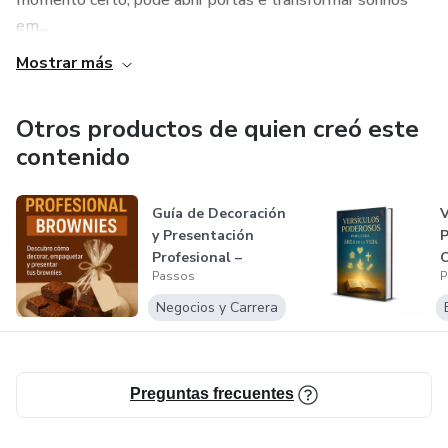
momento certo, pode abrir portas e transformar sonhos
em...
Mostrar más
Otros productos de quien creó este
contenido
Guía de Decoración
V
y Presentación
P
Profesional –
C
Passos
P
Brownies
V
Negocios y Carrera
Preguntas frecuentes