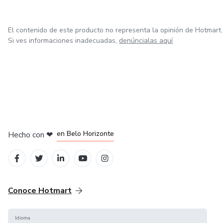
El contenido de este producto no representa la opinión de Hotmart.
Si ves informaciones inadecuadas,
denúncialas aquí
en Ciudad de México
en Bogotá
en Amsterdam
en Madrid
en Belo Horizonte
Hecho con
❤
Conoce Hotmart
Idioma