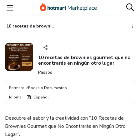
Ir
Ir
Ir
al
a
al
contenido
la
pie
principal
página
de
10 recetas de brownies gourmet que no encontrarás en ningún otro lugar
de
página
pago
10 recetas de brownies gourmet que no
encontrarás en ningún otro lugar
Passos
Formato
:
eBooks o Documentos
Idioma
:
Español
Descubre el sabor y la creatividad con “10 Recetas de
Brownies Gourmet que No Encontrarás en Ningún Otro
Lugar”.