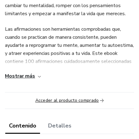
cambiar tu mentalidad, romper con los pensamientos
limitantes y empezar a manifestar la vida que mereces.
Las afirmaciones son herramientas comprobadas que,
cuando se practican de manera consistente, pueden
ayudarte a reprogramar tu mente, aumentar tu autoestima,
y atraer experiencias positivas a tu vida. Este ebook
contiene 100 afirmaciones cuidadosamente seleccionadas
para impactar cada área de tu vida: amor propio, abundancia,
Mostrar más
éxito, salud, relaciones y mucho más.
¿Qué encontrarás en este ebook?
Acceder al producto comprado
Afirmaciones diarias para incorporar en tu rutina.
Técnicas de visualización para amplificar los resultados.
Contenido
Detalles