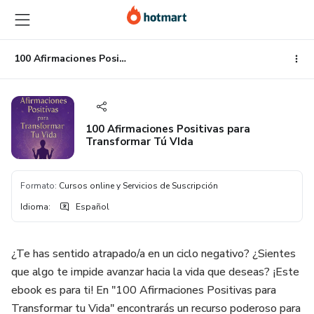
Ir
Ir
Ir
al
a
al
contenido
la
pie
principal
página
de
100 Afirmaciones Positivas para Transformar Tú VIda
de
página
pago
100 Afirmaciones Positivas para
Transformar Tú VIda
Formato
:
Cursos online y Servicios de Suscripción
Idioma
:
Español
¿Te has sentido atrapado/a en un ciclo negativo? ¿Sientes
que algo te impide avanzar hacia la vida que deseas? ¡Este
ebook es para ti! En "100 Afirmaciones Positivas para
Transformar tu Vida" encontrarás un recurso poderoso para