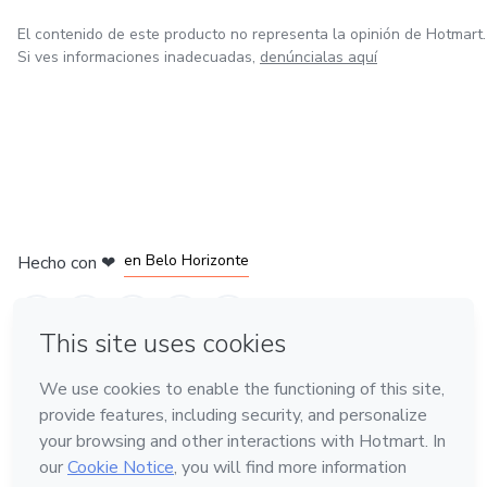
limitando! Comienza hoy mismo tu viaje de transformación
El contenido de este producto no representa la opinión de Hotmart.
con estas afirmaciones que cambiarán tu vida.
Si ves informaciones inadecuadas,
denúncialas aquí
en Ciudad de México
en Bogotá
en Amsterdam
en Madrid
en Belo Horizonte
Hecho con
❤
Conoce Hotmart
Idioma
Español