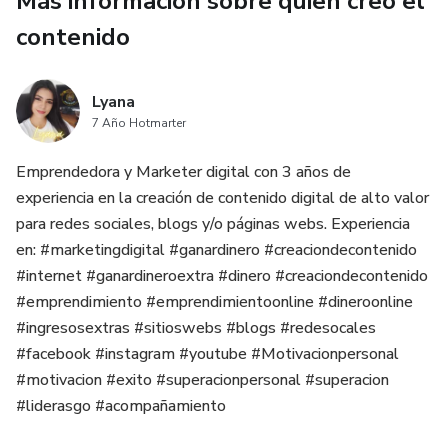
Más información sobre quien creó el
Diseño único: Estilo romántico que combina tipografías
contenido
modernas y detalles visuales.
Ideal para:
Lyana
7 Año Hotmarter
Parejas que buscan inspiración diaria.
Emprendedora y Marketer digital con 3 años de
experiencia en la creación de contenido digital de alto valor
Decoraciones románticas en bodas, aniversarios o fechas
para redes sociales, blogs y/o páginas webs. Experiencia
especiales.
en: #marketingdigital #ganardinero #creaciondecontenido
#internet #ganardineroextra #dinero #creaciondecontenido
Diseñadores y emprendedores que crean regalos
#emprendimiento #emprendimientoonline #dineroonline
personalizados.
#ingresosextras #sitioswebs #blogs #redesocales
Detalles del archivo:
#facebook #instagram #youtube #Motivacionpersonal
#motivacion #exito #superacionpersonal #superacion
Formato: PDF descargable e imprimible.
#liderasgo #acompañamiento