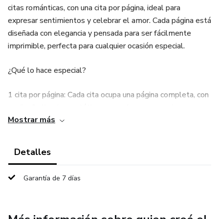
citas románticas, con una cita por página, ideal para
expresar sentimientos y celebrar el amor. Cada página está
diseñada con elegancia y pensada para ser fácilmente
imprimible, perfecta para cualquier ocasión especial.
¿Qué lo hace especial?
1 cita por página: Cada cita ocupa una página completa, con
un diseño limpio y estético que realza su mensaje.
Mostrar más
Imprimible en alta calidad: Formato listo para imprimir en
papel estándar (A4 o carta), perfecto para decorar, regalar
Detalles
o personalizar.
Garantía de 7 días
Versatilidad máxima: Úsalo como decoración, en
scrapbooks, tarjetas, cuadros, o incluso como notas para
sorprender a tu pareja.