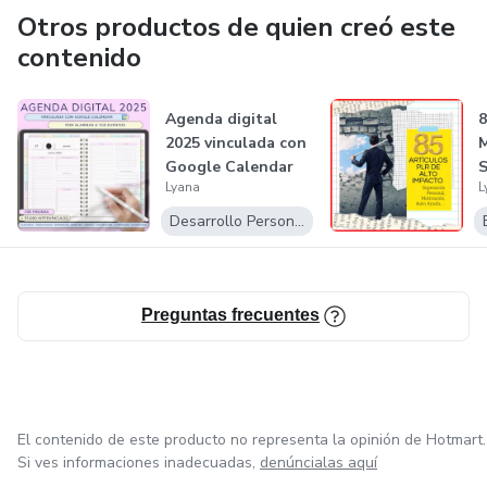
Páginas: 101 (incluye portada elegante + 100 páginas con
Otros productos de quien creó este
citas).
contenido
Calidad: Alta resolución para impresiones nítidas y
profesionales.
Agenda digital
8
2025 vinculada con
M
Google Calendar
S
Beneficios al comprarlo:
Lyana
L
P
Desarrollo Personal
Acceso inmediato después de la compra.
Ideal para sorprender a tu pareja con mensajes
personalizados.
Preguntas frecuentes
Recurso versátil para proyectos románticos o de diseño.
Haz que cada página sea un recordatorio del amor con
El contenido de este producto no representa la opinión de Hotmart.
estas
Si ves informaciones inadecuadas,
denúncialas aquí