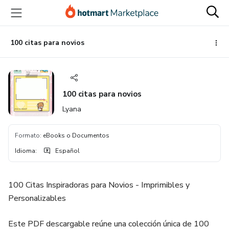
Ir
Ir
Ir
al
a
al
contenido
la
pie
principal
página
de
100 citas para novios
de
página
pago
100 citas para novios
Lyana
Formato
:
eBooks o Documentos
Idioma
:
Español
100 Citas Inspiradoras para Novios - Imprimibles y
Personalizables
Este PDF descargable reúne una colección única de 100