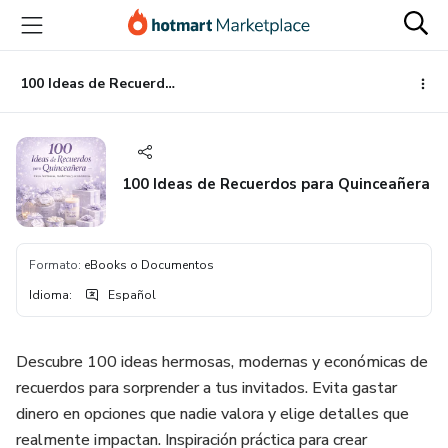
Ir
Ir
Ir
al
a
al
contenido
la
pie
principal
página
de
100 Ideas de Recuerdos para Quinceañera
de
página
pago
100 Ideas de Recuerdos para Quinceañera
Formato
:
eBooks o Documentos
Idioma
:
Español
Descubre 100 ideas hermosas, modernas y económicas de
recuerdos para sorprender a tus invitados. Evita gastar
dinero en opciones que nadie valora y elige detalles que
realmente impactan. Inspiración práctica para crear