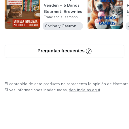
Venden + 5 Bonos
R
Gourmet: Brownies
l
Francisco sussmann
F
Estilo Ne...
F
Cocina y Gastronomía
Preguntas frecuentes
El contenido de este producto no representa la opinión de Hotmart.
Si ves informaciones inadecuadas,
denúncialas aquí