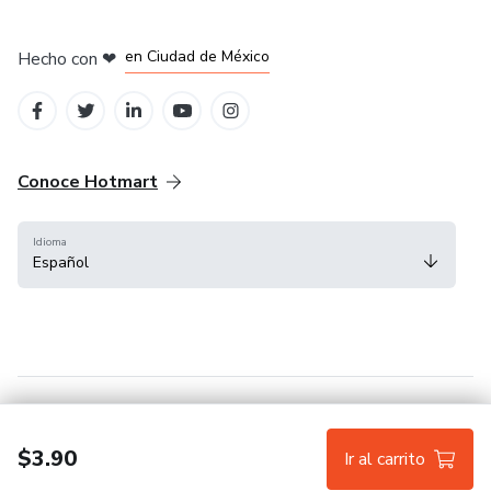
en Bogotá
en Amsterdam
en Madrid
en Ciudad de México
Hecho con
❤
en Belo Horizonte
Conoce Hotmart
Idioma
Español
FAQ
Términos
Privacidad
Cookies
$3.90
Ir al carrito
Hotmart — 2011-2026 © Todos los derechos reservados.