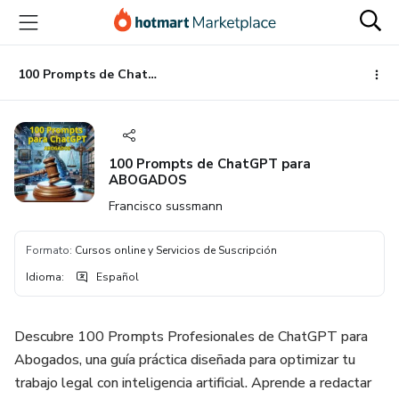
Ir
Ir
Ir
al
a
al
contenido
la
pie
principal
página
de
100 Prompts de ChatGPT para ABOGADOS
de
página
pago
100 Prompts de ChatGPT para
ABOGADOS
Francisco sussmann
Formato
:
Cursos online y Servicios de Suscripción
Idioma
:
Español
Descubre 100 Prompts Profesionales de ChatGPT para
Abogados, una guía práctica diseñada para optimizar tu
trabajo legal con inteligencia artificial. Aprende a redactar