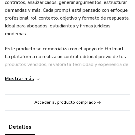
contratos, analizar casos, generar argumentos, estructurar
demandas y más. Cada prompt está pensado con enfoque
profesional: rol, contexto, objetivo y formato de respuesta.
Ideal para abogados, estudiantes y firmas jurídicas
modernas.
Este producto se comercializa con el apoyo de Hotmart.
La plataforma no realiza un control editorial previo de los
productos vendidos, ni valora la tecnicidad y experiencia de
los autores. La existencia de un producto y su adquisición
Mostrar más
en la plataforma no puede ser considerada como garantía
de calidad de contenido y resultado, en ningún caso. Al
comprarlo, el comprador declara que conoce esta
Acceder al producto comprado
información. Los Términos y Políticas de Hotmart se
pueden acceder aquí, incluso antes de completar la compra
Detalles