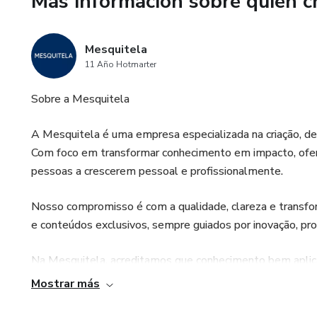
Más información sobre quien c
Tanto si estás empezando tu c
alimentación, este recetario s
Mesquitela
transformando sus hábitos con
11 Año Hotmarter
Haz tu pedido ahora y comienz
Sobre a Mesquitela
alegra tu paladar. ¡Tu salud te
A Mesquitela é uma empresa especializada na criação, des
Com foco em transformar conhecimento em impacto, ofer
pessoas a crescerem pessoal e profissionalmente.
Nosso compromisso é com a qualidade, clareza e transfo
e conteúdos exclusivos, sempre guiados por inovação, pro
Na Mesquitela, acreditamos que conhecimento bem aplic
Mostrar más