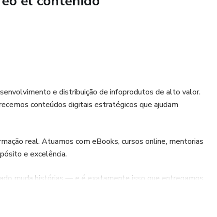
reó el contenido
amino hacia una vida saludable como si ya cuidas tu
erá tu aliado diario. ¡Ya son cientos de personas que están
 estas recetas, y tú puedes ser el próximo!
a a disfrutar de una alimentación que nutre tu cuerpo y
 lo agradecerá!
envolvimento e distribuição de infoprodutos de alto valor.
ecemos conteúdos digitais estratégicos que ajudam
rmação real. Atuamos com eBooks, cursos online, mentorias
pósito e excelência.
ado muda histórias — e é exatamente isso que entregamos.