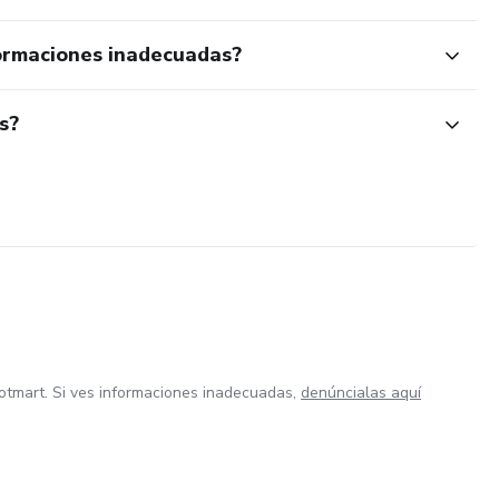
ormaciones inadecuadas?
s?
otmart. Si ves informaciones inadecuadas,
denúncialas aquí