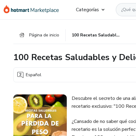
Ir
Ir
Ir
Categorías
al
a
al
contenido
la
pie
principal
página
de
Página de inicio
100 Recetas Saludables y Deliciosas para una Vida Equilibrada
de
página
pago
100 Recetas Saludables y Deli
Español
Descubre el secreto de una ali
recetario exclusivo: "100 Rece
¿Cansado de no saber qué coc
recetario es la solución perfec